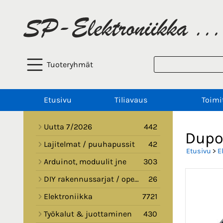
Tuoteryhmät
Etusivu
Tiliavaus
Toimi
Uutta 7/2026
442
Dupon
Lajitelmat / puuhapussit
42
Etusivu
>
E
Arduinot, moduulit jne
303
DIY rakennussarjat / opetussarjat
26
Elektroniikka
7721
Työkalut & juottaminen
430