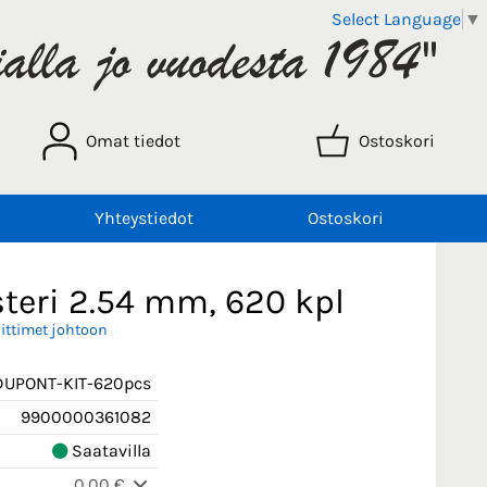
Select Language
▼
Omat tiedot
Ostoskori
Yhteystiedot
Ostoskori
steri 2.54 mm, 620 kpl
iittimet johtoon
DUPONT-KIT-620pcs
9900000361082
Saatavilla
0,00 €