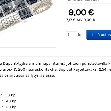
9,00 €
7,17 € ALV 0,00 %
kpl
a Dupont-tyylisiä moninapaliittimiä johtoon puristettavilla k
0 uros- & 200 naaraskontaktia. Sopivat käytettäväksi 2.54 mm
ä osioidussa säilytysrasiassa.
P - 50 kpl
2P - 40 kpl
3P - 20 kpl