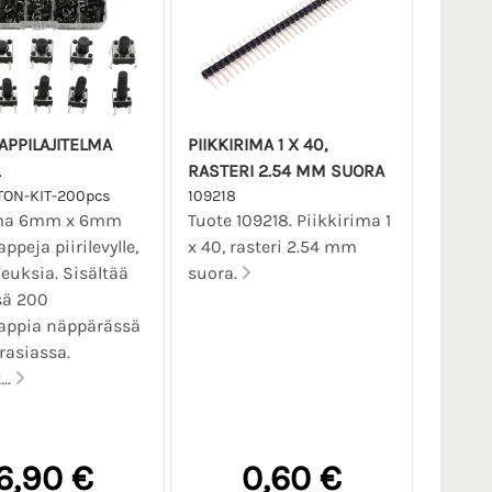
APPILAJITELMA
PIIKKIRIMA 1 X 40,
RASTERI 2.54 MM SUORA
TON-KIT-200pcs
109218
lma 6mm x 6mm
Tuote 109218. Piikkirima 1
ppeja piirilevylle,
x 40, rasteri 2.54 mm
keuksia. Sisältää
suora.
sä 200
appia näppärässä
srasiassa.
..
6,90 €
0,60 €