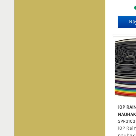
10P RA
NAUHAK
SPR3103
10P Rai
nauhaka