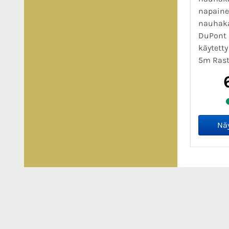
napaine
nauhaka
DuPont 
käytetty
5m Rast