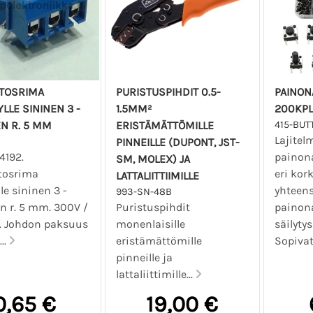
ITOSRIMA
PURISTUSPIHDIT 0.5-
PAINON
YLLE SININEN 3 -
1.5MM²
200KPL
N R. 5 MM
ERISTÄMÄTTÖMILLE
415-BUT
Lajite
PINNEILLE (DUPONT, JST-
4192.
painona
SM, MOLEX) JA
itosrima
eri kor
LATTALIITTIIMILLE
lle sininen 3 -
yhteen
993-SN-48B
n r. 5 mm. 300V /
Puristuspihdit
painon
. Johdon paksuus
monenlaisille
säilyty
..
eristämättömille
Sopivat.
pinneille ja
lattaliittimille...
0,65 €
19,00 €