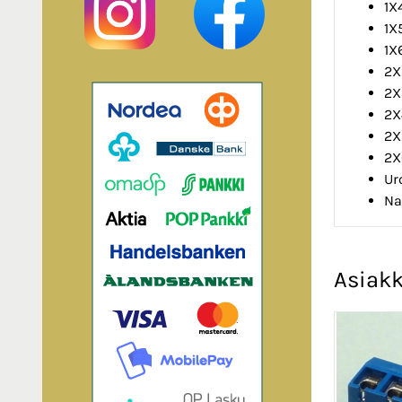
1X
1X
1X
2X
2X
2X
2X
2X
Ur
Na
Asiakk