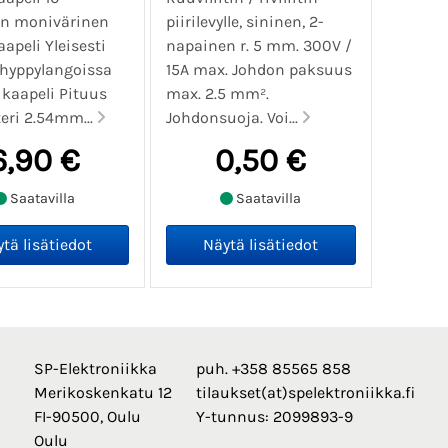
n monivärinen
piirilevylle, sininen, 2-
apeli Yleisesti
napainen r. 5 mm. 300V /
hyppylangoissa
15A max. Johdon paksuus
 kaapeli Pituus
max. 2.5 mm².
eri 2.54mm...
Johdonsuoja. Voi...
6,90 €
0,50 €
Saatavilla
Saatavilla
SP-Elektroniikka
puh. +358 85565 858
Merikoskenkatu 12
tilaukset(at)spelektroniikka.fi
FI-90500, Oulu
Y-tunnus: 2099893-9
Oulu