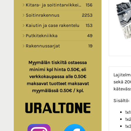
Kitara- ja soitintarvikkeita
156
Soitinrakennus
2253
Kaiutin ja case rakentelu
153
Putkitekniikka
49
Rakennussarjat
19
Myymälän tiskiltä ostaessa
minimi kpl hinta 0.50€, eli
Lajitelm
verkkokaupassa alle 0.50€
sekä 20
maksavat tuotteet maksavat
käteväss
myymälässä 0.50€ / kpl.
Sisältö:
1x1
1x
1x