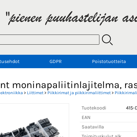
tusehdot
GDPR
Poistotuotteita
t moninapaliitinlajitelma, ra
lektroniikka
>
Liittimet
>
Piikkirimat ja piikkirimaliittimet
>
Piikkirimal
Tuotekoodi
415-
EAN
Saatavilla
Toimituskulut alk.