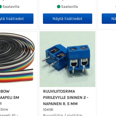
Saatavilla
Saatavilla
INBOW
RUUVILIITOSRIMA
AAPELI 5M
PIIRILEVYLLE SININEN 2 -
8
NAPAINEN R. 5 MM
nbow
104191
apeli 10 -
Ruuviliitin / riviliitin