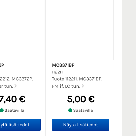
2P
MC3371BP
112211
12212. MC3372P.
Tuote 112211. MC3371BP.
er tun.
FM if, LC tun.
7,40 €
5,00 €
Saatavilla
Saatavilla