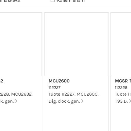
i laskeva
Kallein ensin
2
MCU2600
MCSR-T
112227
112226
12228. MCU2632.
Tuote 112227. MCU2600.
Tuote 1
ck. gen.
Dig. clock. gen.
T93:D.