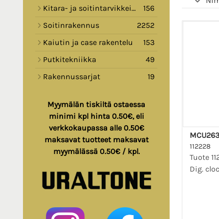
Nim
Kitara- ja soitintarvikkeita
156
Soitinrakennus
2252
Kaiutin ja case rakentelu
153
Putkitekniikka
49
Rakennussarjat
19
Myymälän tiskiltä ostaessa
minimi kpl hinta 0.50€, eli
verkkokaupassa alle 0.50€
MCU263
maksavat tuotteet maksavat
112228
myymälässä 0.50€ / kpl.
Tuote 1
Dig. clo