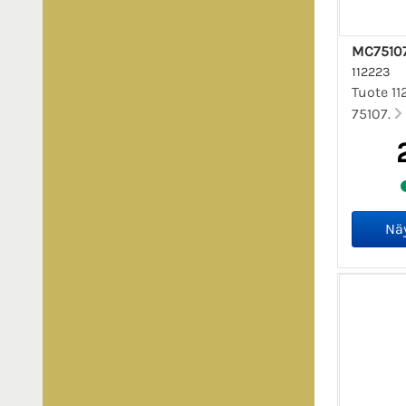
MC7510
112223
Tuote 1
75107.