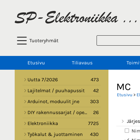
Tuoteryhmät
Etusivu
Tiliavaus
Toimi
Uutta 7/2026
473
MC
Lajitelmat / puuhapussit
42
Etusivu
>
E
Arduinot, moduulit jne
303
DIY rakennussarjat / opetussarjat
26
Järjes
Elektroniikka
7725
Nim
Työkalut & juottaminen
430