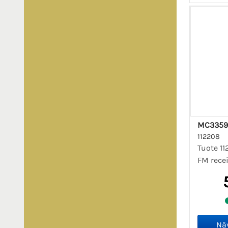
MC3359
112208
Tuote 1
FM recei