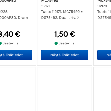
000AP80
MC75492
MC7549
112171
112170
2225.
Tuote 112171. MC75492 =
Tuote 1
000AP80. Dram
DS75492. Dual driv.
DS75491
8,40 €
1,50 €
Saatavilla
Saatavilla