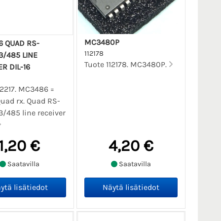
MC3480P
 QUAD RS-
112178
3/485 LINE
Tuote 112178. MC3480P.
R DIL-16
12217. MC3486 =
Quad rx. Quad RS-
/485 line receiver
1,20 €
4,20 €
Saatavilla
Saatavilla