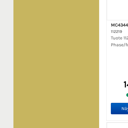
MC4344
112219
Tuote 11
Phase/f
1