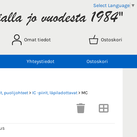
Select Language
▼
Omat tiedot
Ostoskori
Yhteystiedot
Ostoskori
t, puolijohteet
>
IC -piirit, läpiladottavat
> MC
us