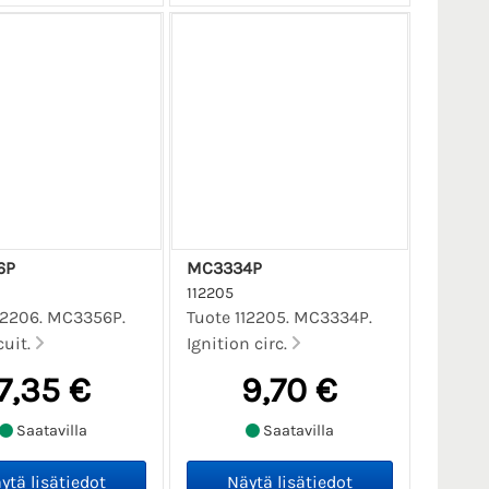
6P
MC3334P
112205
12206. MC3356P.
Tuote 112205. MC3334P.
cuit.
Ignition circ.
7,35 €
9,70 €
Saatavilla
Saatavilla