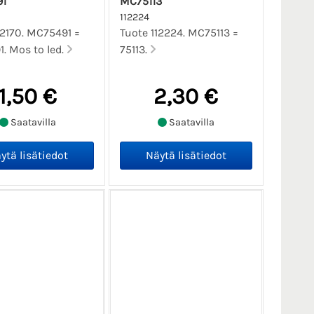
1
MC75113
112224
12170. MC75491 =
Tuote 112224. MC75113 =
. Mos to led.
75113.
1,50 €
2,30 €
Saatavilla
Saatavilla