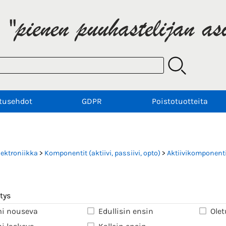
tusehdot
GDPR
Poistotuotteita
lektroniikka
>
Komponentit (aktiivi, passiivi, opto)
>
Aktiivikomponenti
tys
i nouseva
Edullisin ensin
Olet