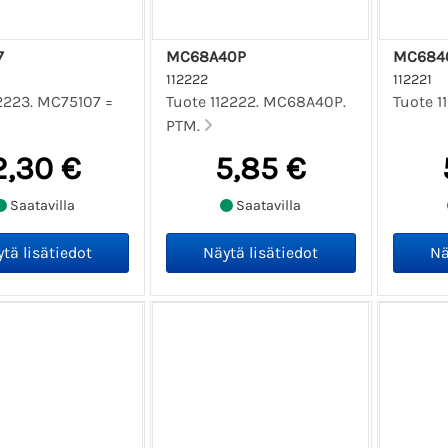
7
MC68A40P
MC684
112222
112221
12223. MC75107 =
Tuote 112222. MC68A40P.
Tuote 1
PTM.
2,30 €
5,85 €
Saatavilla
Saatavilla