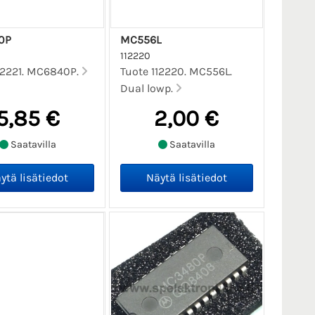
0P
MC556L
112220
12221. MC6840P.
Tuote 112220. MC556L.
Dual lowp.
5,85 €
2,00 €
Saatavilla
Saatavilla