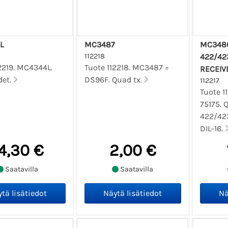
L
MC3487
MC3486
112218
422/42
2219. MC4344L.
Tuote 112218. MC3487 =
RECEIVE
det.
DS96F. Quad tx.
112217
Tuote 1
75175. 
422/423
DIL-16.
4,30 €
2,00 €
Saatavilla
Saatavilla