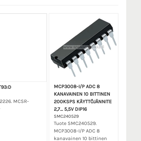
MCP3008-I/P ADC 8
93:D
KANAVAINEN 10 BITTINEN
12226. MCSR-
200KSPS KÄYTTÖJÄNNITE
2,7... 5,5V DIP16
SMC240529
Tuote SMC240529.
MCP3008-I/P ADC 8
kanavainen 10 bittinen