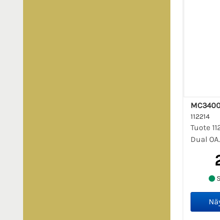
MC3400
112214
Tuote 11
Dual OA
S