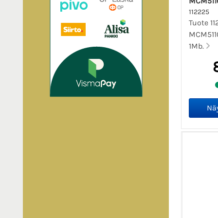
MCM511
112225
Tuote 11
MCM511
1Mb.