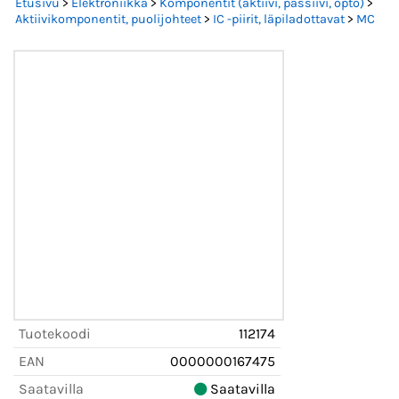
Etusivu
>
Elektroniikka
>
Komponentit (aktiivi, passiivi, opto)
>
Aktiivikomponentit, puolijohteet
>
IC -piirit, läpiladottavat
>
MC
Tuotekoodi
112174
EAN
0000000167475
Saatavilla
Saatavilla