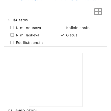
Järjestys
Nimi nouseva
Kallein ensin
Nimi laskeva
Oletus
Edullisin ensin
GAL16V8B-250PI