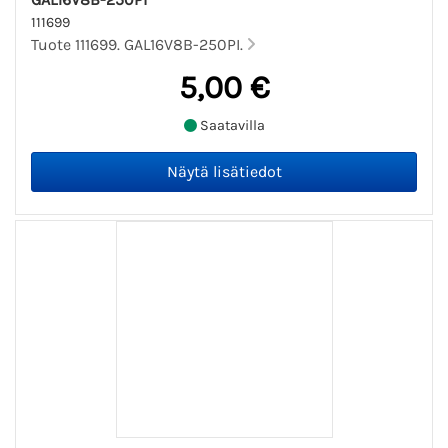
111699
Tuote 111699. GAL16V8B-250PI.
5,00 €
Saatavilla