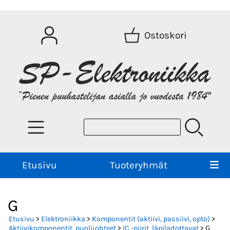
Ostoskori
Etusivu
Tuoteryhmät
G
Etusivu
>
Elektroniikka
>
Komponentit (aktiivi, passiivi, opto)
>
Aktiivikomponentit, puolijohteet
>
IC -piirit, läpiladottavat
> G