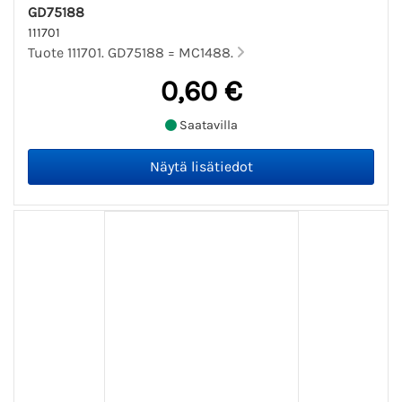
GD75188
111701
Tuote 111701. GD75188 = MC1488.
0,60 €
Saatavilla