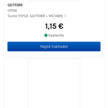
GD75189
111702
Tuote 111702. GD75189 = MC1489.
1,15 €
Saatavilla