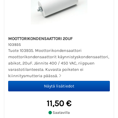
MOOTTORIKONDENSAATTORI 20UF
103935
Tuote 103935. Moottorikondensaattori
moottorikondensaattorit käynnistyskondensaattori,
abikot, 20uF. Jännite 400 / 450 VAC, riippuen
varastotilanteesta. Kuvasta poiketen ei
kiinnitysmutteria päässä.
11,50 €
Saatavilla