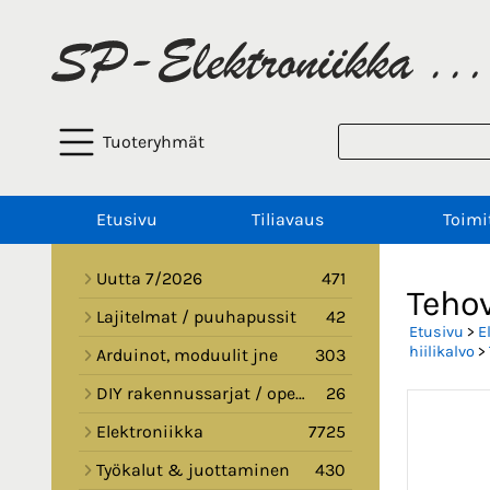
Tuoteryhmät
Etusivu
Tiliavaus
Toimi
Uutta 7/2026
471
Teho
Lajitelmat / puuhapussit
42
Etusivu
>
E
hiilikalvo
>
Arduinot, moduulit jne
303
DIY rakennussarjat / opetussarjat
26
Elektroniikka
7725
Työkalut & juottaminen
430