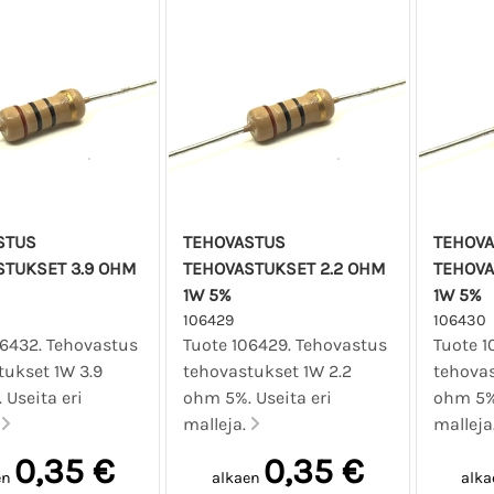
STUS
TEHOVASTUS
TEHOV
STUKSET 3.9 OHM
TEHOVASTUKSET 2.2 OHM
TEHOVA
1W 5%
1W 5%
106429
106430
06432. Tehovastus
Tuote 106429. Tehovastus
Tuote 1
tukset 1W 3.9
tehovastukset 1W 2.2
tehovas
Useita eri
ohm 5%. Useita eri
ohm 5%.
.
malleja.
malleja
0,35 €
0,35 €
en
alkaen
alka