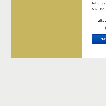
tehovas
5%. Usei
alka