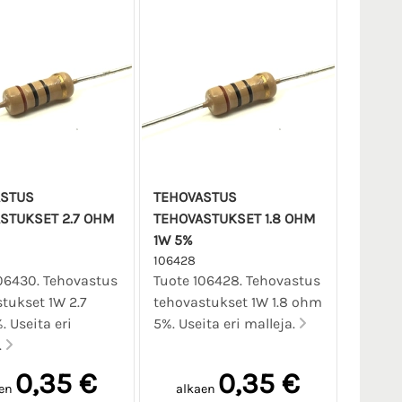
ASTUS
TEHOVASTUS
STUKSET 2.7 OHM
TEHOVASTUKSET 1.8 OHM
1W 5%
106428
06430. Tehovastus
Tuote 106428. Tehovastus
tukset 1W 2.7
tehovastukset 1W 1.8 ohm
 Useita eri
5%. Useita eri malleja.
.
0,35 €
0,35 €
en
alkaen