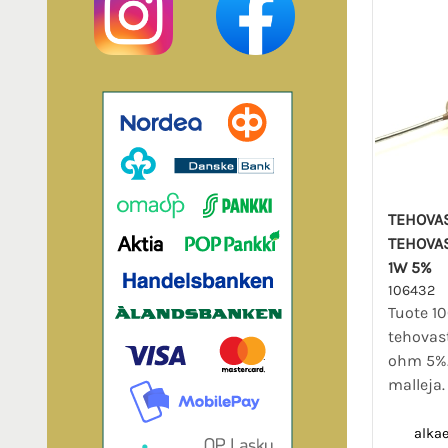
TEHOVA
TEHOVA
1W 5%
106432
Tuote 1
tehovas
ohm 5%. 
malleja
alka