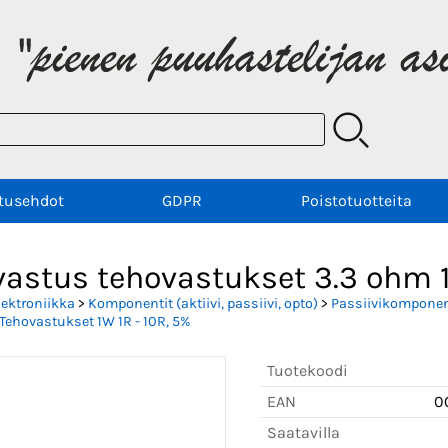
tusehdot
GDPR
Poistotuotteita
vastus tehovastukset 3.3 ohm
lektroniikka
>
Komponentit (aktiivi, passiivi, opto)
>
Passiivikomponent
Tehovastukset 1W 1R - 10R, 5%
Tuotekoodi
EAN
0
Saatavilla