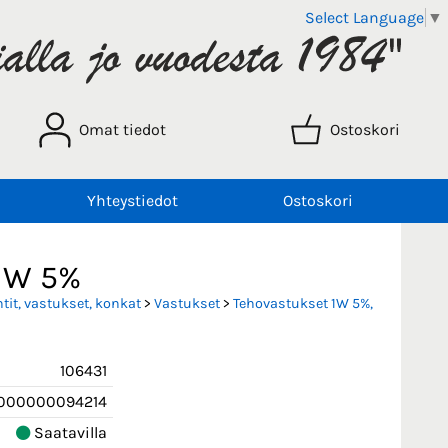
Select Language
▼
Omat tiedot
Ostoskori
Yhteystiedot
Ostoskori
 1W 5%
it, vastukset, konkat
>
Vastukset
>
Tehovastukset 1W 5%,
106431
000000094214
Saatavilla