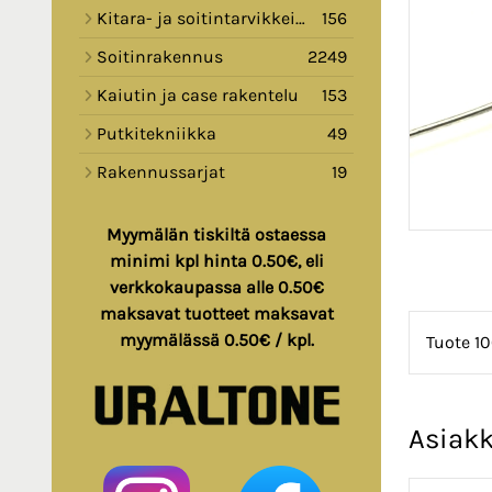
Kitara- ja soitintarvikkeita
156
Soitinrakennus
2249
Kaiutin ja case rakentelu
153
Putkitekniikka
49
Rakennussarjat
19
Myymälän tiskiltä ostaessa
minimi kpl hinta 0.50€, eli
verkkokaupassa alle 0.50€
maksavat tuotteet maksavat
myymälässä 0.50€ / kpl.
Tuote 10
Asiakk