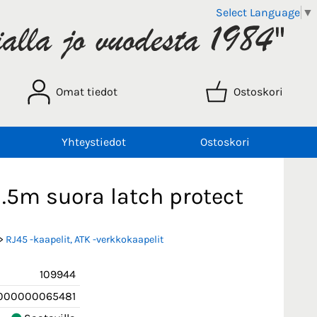
Select Language
▼
Omat tiedot
Ostoskori
Yhteystiedot
Ostoskori
1.5m suora latch protect
>
RJ45 -kaapelit, ATK -verkkokaapelit
109944
000000065481