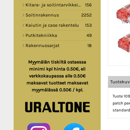
Kitara- ja soitintarvikkeita
156
Soitinrakennus
2252
Kaiutin ja case rakentelu
153
Putkitekniikka
49
Rakennussarjat
18
Myymälän tiskiltä ostaessa
minimi kpl hinta 0.50€, eli
verkkokaupassa alle 0.50€
Tuoteku
maksavat tuotteet maksavat
myymälässä 0.50€ / kpl.
Tuote 109
patch pan
standard