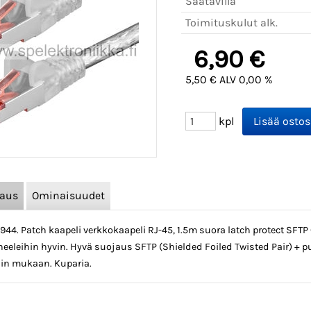
Saatavilla
Toimituskulut alk.
6,90 €
5,50 € ALV 0,00 %
kpl
vaus
Ominaisuudet
944. Patch kaapeli verkkokaapeli RJ-45, 1.5m suora latch protect SFTP
eeleihin hyvin. Hyvä suojaus SFTP (Shielded Foiled Twisted Pair) + 
in mukaan. Kuparia.