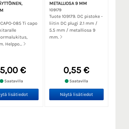
ÄYTTÖINEN,
METALLIOSA 9 MM
UM
109179
Tuote 109179. DC pistoke -
 CAPO-085 Ti capo
liitin DC plugi 2.1 mm /
itaralle
5.5 mm / metalliosa 9
ormalukitus,
mm.
m. Helppo...
15,00 €
0,55 €
Saatavilla
Saatavilla