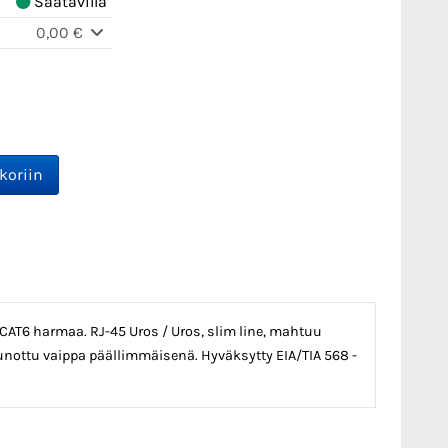
Saatavilla
0,00 €
 CAT6 harmaa. RJ-45 Uros / Uros, slim line, mahtuu
punottu vaippa päällimmäisenä. Hyväksytty EIA/TIA 568 -