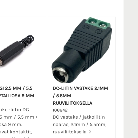
I 2.5 MM / 5.5
DC-LIITIN VASTAKE 2.1MM
TALLIOSA 9 MM
/ 5.5MM
RUUVILIITOKSELLA
oke -liitin DC
108842
.5 mm / 5.5 mm /
DC vastake / jatkoliitin
iosa 9 mm.
naaras, 2.1mm / 5.5mm,
avat kontaktit,
ruuviliitoksella.