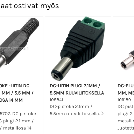
aat ostivat myös
OKE -LIITIN DC
DC-LIITIN PLUGI 2.1MM /
DC-PLUG
1 MM / 5.5 MM /
5.5MM RUUVILIITOKSELLA
MM, ME
OSA 14 MM
108841
109180
DC-pistoke 2.1mm /
DC pist
5707. DC pistoke
5.5mm ruuviliitoksella.
plugi 2
DC plugi 2.1 mm /
metall
 metalliosa 14
Juotett