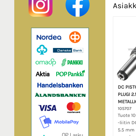
Asiakk
DC PIST
PLUGI 2.
METALLI
105707
Tuote 10
-liitin 
5.5 mm /