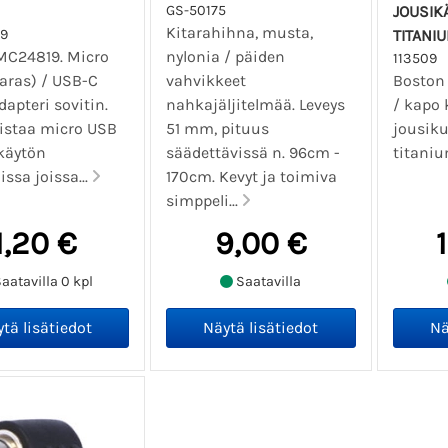
GS-50175
JOUSIK
Kitarahihna, musta,
9
TITANI
MC24819. Micro
nylonia / päiden
113509
aras) / USB-C
vahvikkeet
Boston
dapteri sovitin.
nahkajäljitelmää. Leveys
/ kapo k
istaa micro USB
51 mm, pituus
jousiku
käytön
säädettävissä n. 96cm -
titaniu
ssa joissa...
170cm. Kevyt ja toimiva
simppeli...
1,20 €
9,00 €
aatavilla 0 kpl
Saatavilla