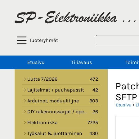
Tuoteryhmät
Etusivu
Tiliavaus
Toimi
Uutta 7/2026
472
Patch
Lajitelmat / puuhapussit
42
SFTP
Arduinot, moduulit jne
303
Etusivu
>
E
DIY rakennussarjat / opetussarjat
26
Elektroniikka
7725
Työkalut & juottaminen
430