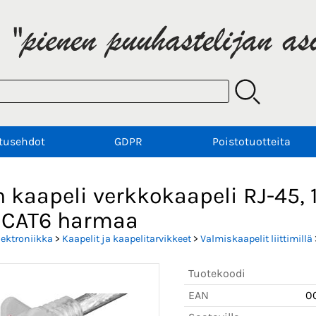
tusehdot
GDPR
Poistotuotteita
 kaapeli verkkokaapeli RJ-45, 
 CAT6 harmaa
lektroniikka
>
Kaapelit ja kaapelitarvikkeet
>
Valmiskaapelit liittimillä
Tuotekoodi
EAN
0