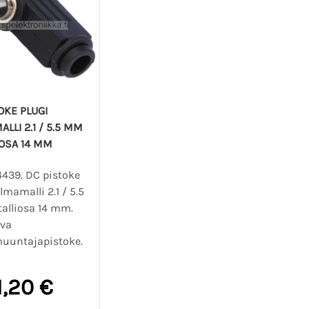
OKE PLUGI
LLI 2.1 / 5.5 MM
OSA 14 MM
4439. DC pistoke
lmamalli 2.1 / 5.5
lliosa 14 mm.
ava
uuntajapistoke.
1,20 €