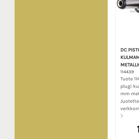
DC PIST
KULMAMA
METALLI
114439
Tuote 11
plugi ku
mm meta
Juotett
verkkom