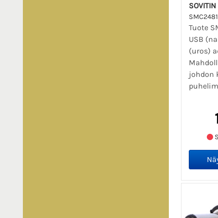
SOVITIN
SMC2481
Tuote S
USB (na
(uros) a
Mahdoll
johdon 
puhelimi
S