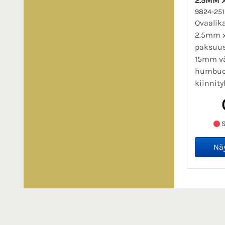
2.5MM 
9824-25
Ovaalik
2.5mm 
paksuus
15mm vä
humbuc
kiinnity
S