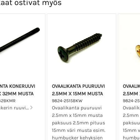
aat ostivat myös
NTA KONERUUVI
OVAALIKANTA PUURUUVI
OVAALI
X 32MM MUSTA
2.5MM X 15MM MUSTA
2.5MM 
32BKMR
9824-2515BKW
9824-2
erin ruuvi...
Ovaalikanta puuruuvi
Ovaali
2.5mm x 15mm musta
2.5mm 
paksuus 2.5mm pituus
paksuu
15mm väri musta esim.
15mm vä
humbucker kehyksien
humbuc