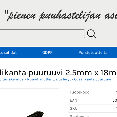
tusehdot
GDPR
Poistotuotteita
likanta puuruuvi 2.5mm x 18
oitinrakennus
>
Ruuvit, mutterit, aluslevyt
>
Ovaalikanta puuruuvi
Tuotekoodi
EAN
5
SKU
Saatavilla