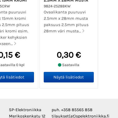
X 15MM KROMI
2.5MM X 28MM MUSTA
15CRW
9824-2528BKW
anta puuruuvi
Ovaalikanta puuruuvi
x 15mm kromi
2.5mm x 28mm musta
 2.5mm pituus
paksuus 2.5mm pituus
ri kromi esim.
28mm väri musta...
ker kehyksien
kseen...
0,15 €
0,30 €
aatavilla 0 kpl
Saatavilla
SP-Elektroniikka
puh. +358 85565 858
Merikoskenkatu 12
tilaukset(at)spelektroniikka.fi