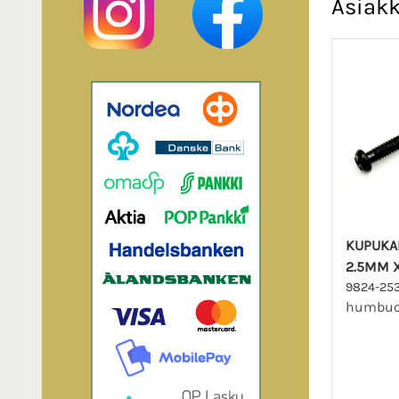
Asiakk
KUPUKA
2.5MM 
9824-25
humbuck