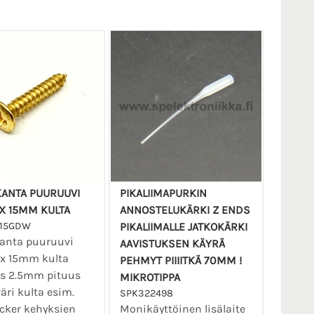
KANTA PUURUUVI
PIKALIIMAPURKIN
X 15MM KULTA
ANNOSTELUKÄRKI Z ENDS
515GDW
PIKALIIMALLE JATKOKÄRKI
kanta puuruuvi
AAVISTUKSEN KÄYRÄ
x 15mm kulta
PEHMYT PIIIITKÄ 70MM !
s 2.5mm pituus
MIKROTIPPA
ri kulta esim.
SPK322498
ker kehyksien
Monikäyttöinen lisälaite