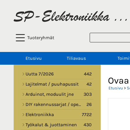
Tuoteryhmät
Etusivu
Tiliavaus
Toimi
Uutta 7/2026
442
Ovaa
Lajitelmat / puuhapussit
42
Etusivu
>
S
Arduinot, moduulit jne
303
DIY rakennussarjat / opetussarjat
26
Elektroniikka
7722
Työkalut & juottaminen
430