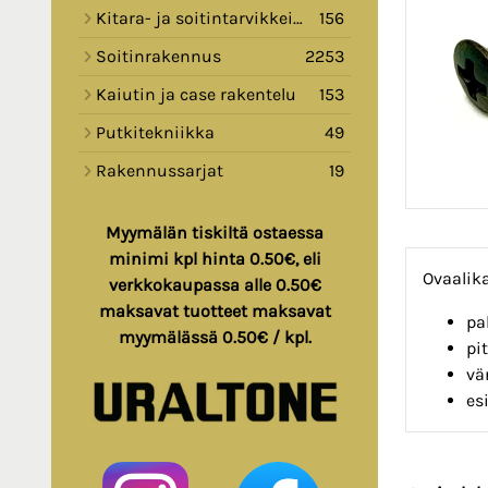
Kitara- ja soitintarvikkeita
156
Soitinrakennus
2253
Kaiutin ja case rakentelu
153
Putkitekniikka
49
Rakennussarjat
19
Myymälän tiskiltä ostaessa
minimi kpl hinta 0.50€, eli
Ovaalik
verkkokaupassa alle 0.50€
maksavat tuotteet maksavat
pa
myymälässä 0.50€ / kpl.
pi
vä
es