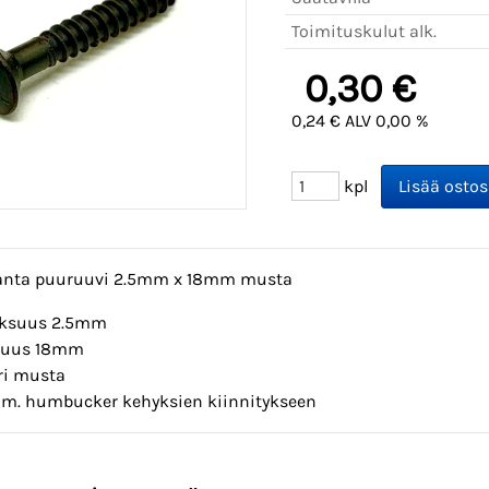
Toimituskulut alk.
0,30 €
0,24 € ALV 0,00 %
kpl
anta puuruuvi 2.5mm x 18mm musta
ksuus 2.5mm
tuus 18mm
ri musta
im. humbucker kehyksien kiinnitykseen