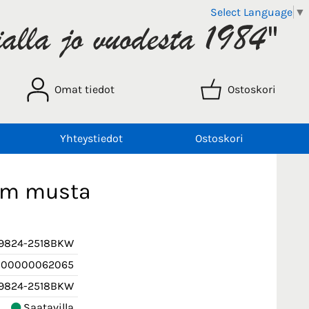
Select Language
▼
Omat tiedot
Ostoskori
Yhteystiedot
Ostoskori
mm musta
9824-2518BKW
000000062065
9824-2518BKW
Saatavilla