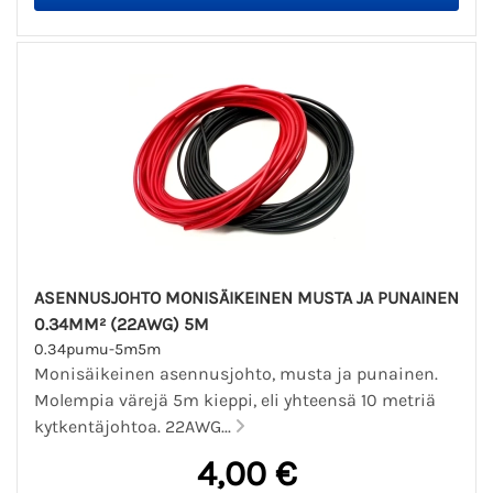
ASENNUSJOHTO MONISÄIKEINEN MUSTA JA PUNAINEN
0.34MM² (22AWG) 5M
0.34pumu-5m5m
Monisäikeinen asennusjohto, musta ja punainen.
Molempia värejä 5m kieppi, eli yhteensä 10 metriä
kytkentäjohtoa. 22AWG...
4,00 €