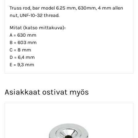
Truss rod, bar model 6.25 mm, 630mm, 4 mm allen
nut, UNF-10-32 thread.
Mitat (katso mittakuva):
A = 630 mm
B = 603 mm
C = 8 mm
D = 6,4 mm
E = 9,3 mm
Asiakkaat ostivat myös