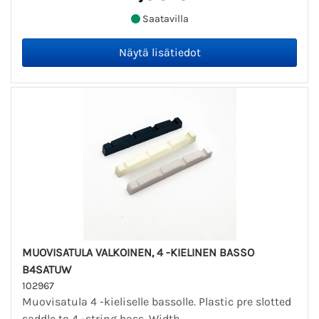
Saatavilla
MUOVISATULA VALKOINEN, 4 -KIELINEN BASSO
B4SATUW
102967
Muovisatula 4 -kieliselle bassolle. Plastic pre slotted
saddle to 4 -string bass. Width