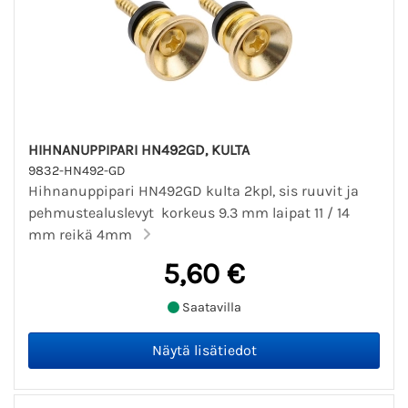
HIHNANUPPIPARI HN492GD, KULTA
9832-HN492-GD
Hihnanuppipari HN492GD kulta 2kpl, sis ruuvit ja
pehmustealuslevyt korkeus 9.3 mm laipat 11 / 14
mm reikä 4mm
5,60 €
Saatavilla