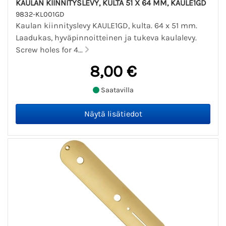
KAULAN KIINNITYSLEVY, KULTA 51 X 64 MM, KAULE1GD
9832-KL001GD
Kaulan kiinnityslevy KAULE1GD, kulta. 64 x 51 mm.
Laadukas, hyväpinnoitteinen ja tukeva kaulalevy.
Screw holes for 4...
8,00 €
Saatavilla