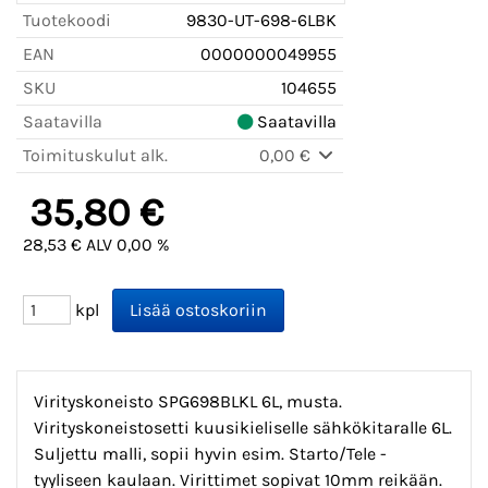
Tuotekoodi
9830-UT-698-6LBK
EAN
0000000049955
SKU
104655
Saatavilla
Saatavilla
Toimituskulut alk.
0,00 €
35,80 €
28,53 € ALV 0,00 %
kpl
Virityskoneisto SPG698BLKL 6L, musta.
Virityskoneistosetti kuusikieliselle sähkökitaralle 6L.
Suljettu malli, sopii hyvin esim. Starto/Tele -
tyyliseen kaulaan. Virittimet sopivat 10mm reikään.