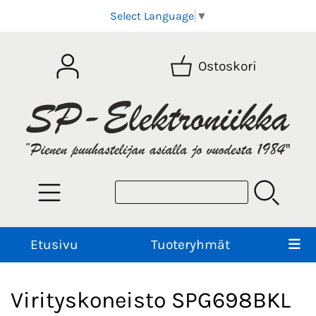
Select Language
▼
Ostoskori
Etusivu
Tuoteryhmät
Virityskoneisto SPG698BKL