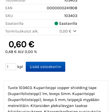
Tuotekoodi
103403
EAN
0000000241908
SKU
103403
Saatavilla
Saatavilla
Toimituskulut alk.
0,00 €
0,60 €
0,48 € ALV 0,00 %
kpl
Tuote 103403. Kupariteippi copper shielding tape
(kuparifolioteippi) 1m, leveys 5mm. Kupariteippi
(kuparifolioteippi), leveys 5 mm, teippejä myydään
metreittäin. Kitaroiden pleksilevyjen taakse
häiriösuojaukseen. Kitaramikrofonien suojauksiin,