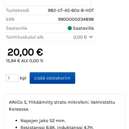
Tuotekoodi
982-UT-A5-60s-B-HOT
EAN
9900000234898
Saatavilla
Saatavilla
Toimituskulut alk.
0,00 €
20,00 €
15,94 € ALV 0,00 %
kpl
AlNiCo 5, Ylikäämitty strato mikrofoni. Valmistettu
Koreassa.
Napojen jako 52 mm.
Resistanssi 6.6K, induktanssi 4.7H.