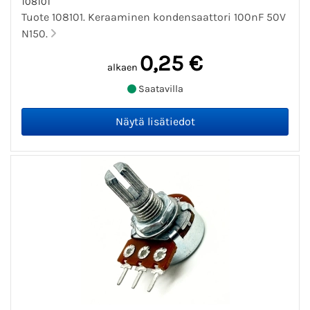
108101
Tuote 108101. Keraaminen kondensaattori 100nF 50V
N150.
0,25 €
alkaen
Saatavilla