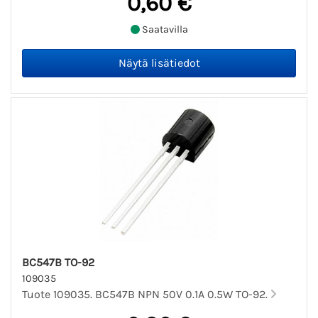
0,60 €
Saatavilla
BC547B TO-92
109035
Tuote 109035. BC547B NPN 50V 0.1A 0.5W TO-92.