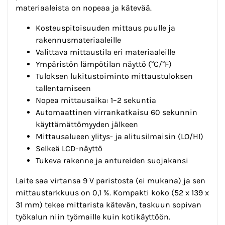
materiaaleista on nopeaa ja kätevää.
Kosteuspitoisuuden mittaus puulle ja
rakennusmateriaaleille
Valittava mittaustila eri materiaaleille
Ympäristön lämpötilan näyttö (°C/°F)
Tuloksen lukitustoiminto mittaustuloksen
tallentamiseen
Nopea mittausaika: 1–2 sekuntia
Automaattinen virrankatkaisu 60 sekunnin
käyttämättömyyden jälkeen
Mittausalueen ylitys- ja alitusilmaisin (LO/HI)
Selkeä LCD-näyttö
Tukeva rakenne ja antureiden suojakansi
Laite saa virtansa 9 V paristosta (ei mukana) ja sen
mittaustarkkuus on 0,1 %. Kompakti koko (52 x 139 x
31 mm) tekee mittarista kätevän, taskuun sopivan
työkalun niin työmaille kuin kotikäyttöön.