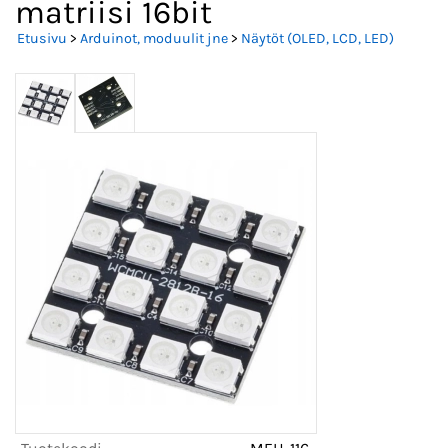
matriisi 16bit
Etusivu
>
Arduinot, moduulit jne
>
Näytöt (OLED, LCD, LED)