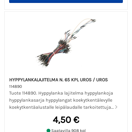
HYPPYLANKALAJITELMA N. 65 KPL UROS / UROS
114890
Tuote 114890. Hyppylanka lajitelma hyppylankoja
hyppylankasarja hyppylangat koekytkentälevylle
koekytkentäalustalle leipälaudalle tarkoitettuja...
4,50 €
Saatavilla 908 kpl