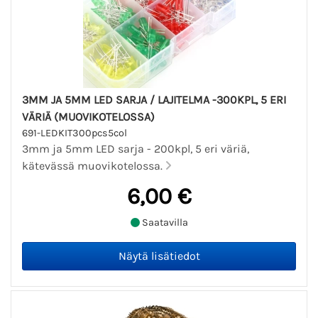
3MM JA 5MM LED SARJA / LAJITELMA -300KPL, 5 ERI
VÄRIÄ (MUOVIKOTELOSSA)
691-LEDKIT300pcs5col
3mm ja 5mm LED sarja - 200kpl, 5 eri väriä,
kätevässä muovikotelossa.
6,00 €
Saatavilla