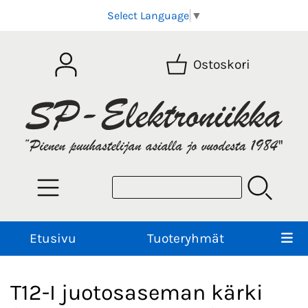
Select Language
▼
Ostoskori
Etusivu
Tuoteryhmät
T12-I juotosaseman kärki