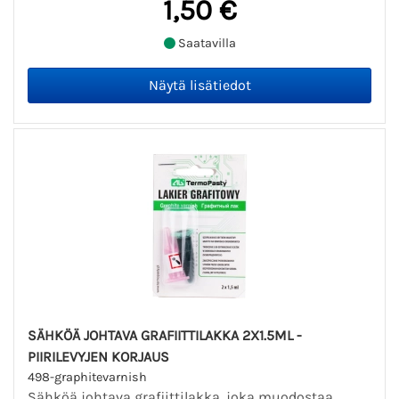
1,50 €
Saatavilla
SÄHKÖÄ JOHTAVA GRAFIITTILAKKA 2X1.5ML -
PIIRILEVYJEN KORJAUS
498-graphitevarnish
Sähköä johtava grafiittilakka, joka muodostaa