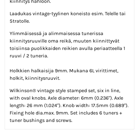
kiinnitys hahloon.
Laadukas vintage-tyylinen koneisto esim. Telelle tai
Stratolle.
Ylimmäisessä ja alimmaisessa tunerissa
kiinnitysruuville oma reikä, muuten kiinnittyvät
toisiinsa puolikkaiden reikien avulla periaatteella 1
ruuvi / 2 tuneria.
Holkkien halkaisija 9mm. Mukana 6L virittimet,
holkit, kiinnitysruuvit.
Wilkinson® vintage style stamped set, six in line,
with oval knobs. Axle diameter: 6mm (0.236"). Axle
length: 26 mm (1.024"). Knob width: 17.5mm (0.689").
Fixing hole dia.max. 9mm. Set includes 6 tuners +
tuner bushings and screws.