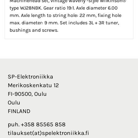
Machinehead set, vintage waverly -style Wilkinson®
type WJ28NBK. Gear ratio 19:1. Axle diameter 6.00
mm. Axle length to string hole: 22 mm, fixing hole
max. diameter: 9 mm. Set includes 3L + 3R tuner,
bushings and screws.
SP-Elektroniikka
Merikoskenkatu 12
FI-90500, Oulu
Oulu
FINLAND
puh. +358 85565 858
tilaukset(at)spelektroniikka.fi