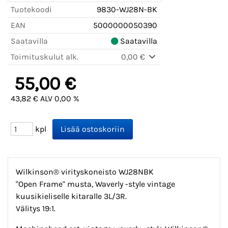
Tuotekoodi
9830-WJ28N-BK
EAN
5000000050390
Saatavilla
Saatavilla
Toimituskulut alk.
0,00 €
55,00 €
43,82 € ALV 0,00 %
kpl
Wilkinson® virityskoneisto WJ28NBK
"Open Frame" musta, Waverly -style vintage
kuusikieliselle kitaralle 3L/3R.
Välitys 19:1.