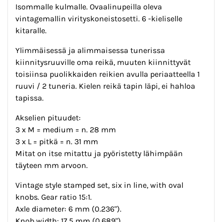
Isommalle kulmalle. Ovaalinupeilla oleva
vintagemallin virityskoneistosetti. 6 -kieliselle
kitaralle.
Ylimmäisessä ja alimmaisessa tunerissa
kiinnitysruuville oma reikä, muuten kiinnittyvät
toisiinsa puolikkaiden reikien avulla periaatteella 1
ruuvi / 2 tuneria. Kielen reikä tapin läpi, ei hahloa
tapissa.
Akselien pituudet:
3 x M = medium = n. 28 mm
3 x L = pitkä = n. 31 mm
Mitat on itse mitattu ja pyöristetty lähimpään
täyteen mm arvoon.
Vintage style stamped set, six in line, with oval
knobs. Gear ratio 15:1.
Axle diameter: 6 mm (0.236").
Knob width: 17.5 mm (0.689").