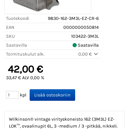
Tuotekoodi
9830-162-3M3L-EZ-CR-6
EAN
0000000050814
SKU
103422-3M3L
Saatavilla
Saatavilla
Toimituskulut alk.
0,00 €
42,00 €
33,47 € ALV 0,00 %
kpl
Wilkinson® vintage virityskoneisto 162 (3M3L) EZ-
LOK™, ovaalinupit 6L, 3 -medium / 3 -pitkää, nikkeli.