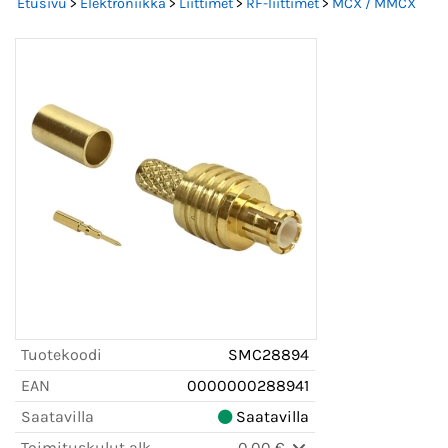
Etusivu
>
Elektroniikka
>
Liittimet
>
RF-liittimet
>
MCX / MMCX
Tuotekoodi
SMC28894
EAN
0000000288941
Saatavilla
Saatavilla
Toimituskulut alk.
0,00 €