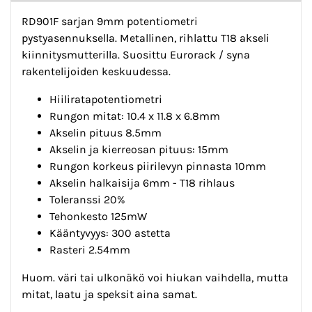
RD901F sarjan 9mm potentiometri
pystyasennuksella. Metallinen, rihlattu T18 akseli
kiinnitysmutterilla. Suosittu Eurorack / syna
rakentelijoiden keskuudessa.
Hiiliratapotentiometri
Rungon mitat: 10.4 x 11.8 x 6.8mm
Akselin pituus 8.5mm
Akselin ja kierreosan pituus: 15mm
Rungon korkeus piirilevyn pinnasta 10mm
Akselin halkaisija 6mm - T18 rihlaus
Toleranssi 20%
Tehonkesto 125mW
Kääntyvyys: 300 astetta
Rasteri 2.54mm
Huom. väri tai ulkonäkö voi hiukan vaihdella, mutta
mitat, laatu ja speksit aina samat.