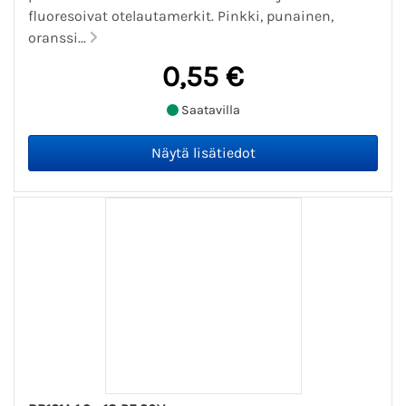
fluoresoivat otelautamerkit. Pinkki, punainen,
oranssi...
0,55 €
Saatavilla