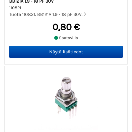
BB121A 1.9 - 18 PF 30V
110821
Tuote 110821. BB121A 1.9 - 18 pF 30V.
0,80 €
Saatavilla