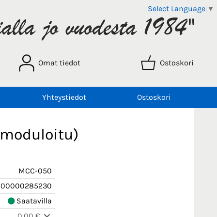
Select Language
▼
Omat tiedot
Ostoskori
Yhteystiedot
Ostoskori
 moduloitu)
MCC-050
000000285230
Saatavilla
0,00 €