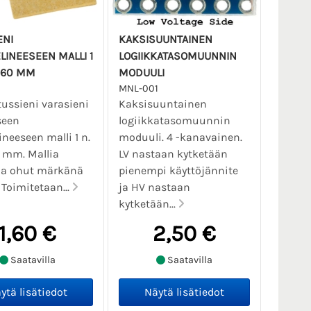
ENI
KAKSISUUNTAINEN
LINEESEEN MALLI 1
LOGIIKKATASOMUUNNIN
X 60 MM
MODUULI
MNL-001
ussieni varasieni
Kaksisuuntainen
seen
logiikkatasomuunnin
ineeseen malli 1 n.
moduuli. 4 -kanavainen.
 mm. Mallia
LV nastaan kytketään
na ohut märkänä
pienempi käyttöjännite
 Toimitetaan...
ja HV nastaan
kytketään...
1,60 €
2,50 €
Saatavilla
Saatavilla