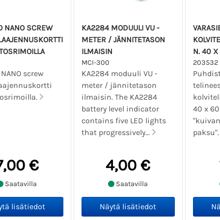
O NANO SCREW
KA2284 MODUULI VU -
VARASI
LAAJENNUSKORTTI
METER / JÄNNITETASON
KOLVITE
ITOSRIMOILLA
ILMAISIN
N. 40 
MCI-300
203532
 NANO screw
KA2284 moduuli VU -
Puhdist
laajennuskortti
meter / jännitetason
telinee
tosrimoilla.
ilmaisin. The KA2284
kolvitel
battery level indicator
40 x 60
contains five LED lights
"kuiva
that progressively...
paksu".
7,00 €
4,00 €
Saatavilla
Saatavilla