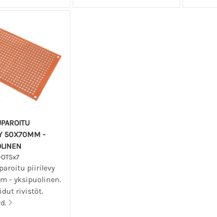
UPAROITU
VY 50X70MM -
OLINEN
DOT5x7
aroitu piirilevy
 - yksipuolinen.
ut rivistöt.
rd.