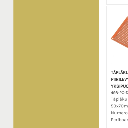
TÄPLÄK
PIIRILE
YKSIPU
498-PC-
Täpläkup
50x70mm
Numeroid
Perfboa