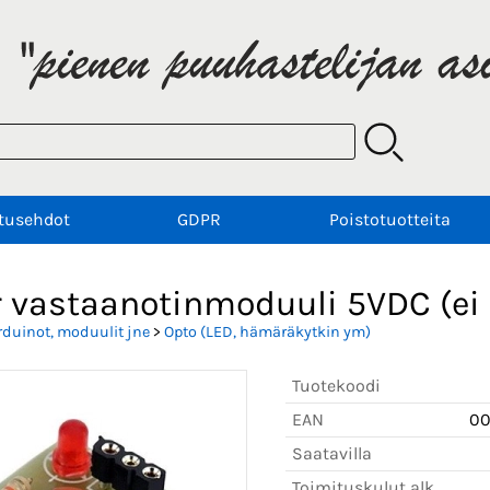
tusehdot
GDPR
Poistotuotteita
r vastaanotinmoduuli 5VDC (ei
rduinot, moduulit jne
>
Opto (LED, hämäräkytkin ym)
Tuotekoodi
EAN
0
Saatavilla
Toimituskulut alk.