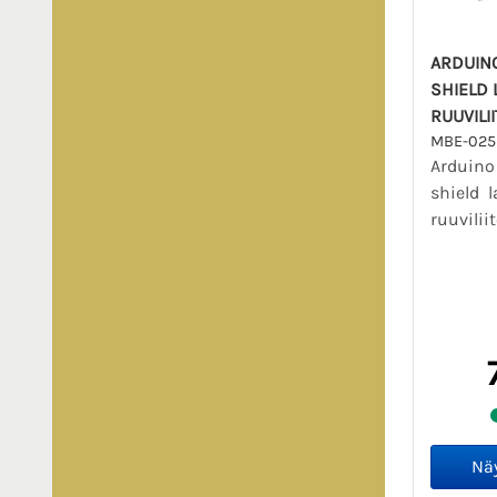
ARDUIN
SHIELD 
RUUVILI
MBE-025
Arduino
shield 
ruuvilii