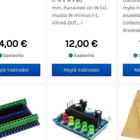
n. 14 x 14 x 80
transis
mm. Punainen on IN (+),
myös n
musta IN miinus (-),
alueella
vihreä OUT...
Collect
Breakdo
4,00 €
12,00 €
Saatavilla
Saatavilla
S