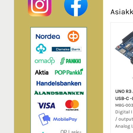
Asiakk
UNO R3 
USB-C -
MBG-00
Digital I
/ output,
Analog I.