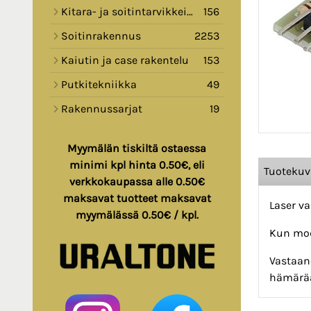
Kitara- ja soitintarvikkeita
156
Soitinrakennus
2253
Kaiutin ja case rakentelu
153
Putkitekniikka
49
Rakennussarjat
19
Myymälän tiskiltä ostaessa
minimi kpl hinta 0.50€, eli
Tuoteku
verkkokaupassa alle 0.50€
maksavat tuotteet maksavat
Laser v
myymälässä 0.50€ / kpl.
Kun modu
Vastaan
hämärää