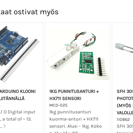
aat ostivat myös
ARDUINO KLOONI
1KG PUNNITUSANTURI +
SFH 309
LIITÄNNÄLLÄ
HX711 SENSORI
PHOTOT
3
MCD-025
(MYÖS 
 / O Digital input
1kg punnitusanturi
VALOLLE
 a total of ~ 13.
kuorma-anturi + HX711
110862
..
sensori. Alue: - 1kg. Koko
SFH 309