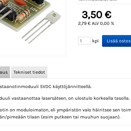
3,50 €
2,79 € ALV 0,00 %
kpl
vaus
Tekniset tiedot
astaanotinmoduuli 5VDC käyttöjännitteellä.
uli vastaanottaa lasersäteen, on ulostulo korkealla tasolla. 
otin on moduloimaton, eli ympäristön valo häiritsee sen toim
n/pimeään tilaan (esim putkeen tai muuhun suojaan).