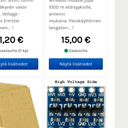
tori 3mm, toimii
Wireless module jopa
äkyvän valon
1000 m etäisyyksille,
. Voltage -
antenni
or Emitter
mukana. Yleiskäyttöinen
wn...
langaton...
1,20 €
15,00 €
aatavilla 21 kpl
Saatavilla