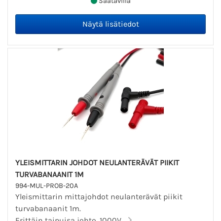
Saatavilla
YLEISMITTARIN JOHDOT NEULANTERÄVÄT PIIKIT
TURVABANAANIT 1M
994-MUL-PROB-20A
Yleismittarin mittajohdot neulanterävät piikit
turvabanaanit 1m.
Erittäin taipuisa johto. 1000V...