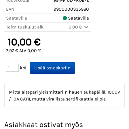
Tuotekoodi
994-MUL-PROB-2
EAN
9900000335960
Saatavilla
Saatavilla
Toimituskulut alk.
0,00 €
10,00 €
7,97 € ALV 0,00 %
kpl
Mittalaitepari yleismittariin hauenleukapäillä. 1000V
/ 10A CATII, mutta virallista sertifikaattia ei ole.
Asiakkaat ostivat myös