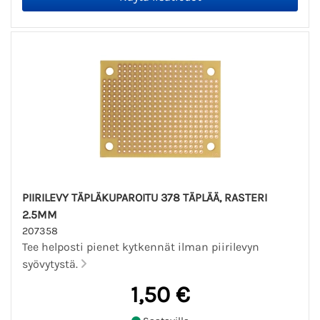
PIIRILEVY TÄPLÄKUPAROITU 378 TÄPLÄÄ, RASTERI
2.5MM
207358
Tee helposti pienet kytkennät ilman piirilevyn
syövytystä.
1,50 €