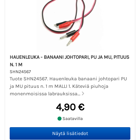
HAUENLEUKA - BANAANI JOHTOPARI, PU JA MU, PITUUS
N. 1 M
SHN24567
Tuote SHN24567. Hauenleuka banaani johtopari PU
ja MU pituus n. 1 m MALLI 1. Käteviä piuhoja
monenmoisissa labrauksissa...
4,90 €
Saatavilla