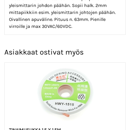
yleismittarin johdon päähän. Sopii halk. 2mm
mittapiikkiin esim. yleismittarin johtojen päähän.
Oivallinen apuväline. Pituus n. 63mm. Pienille
virroille ja max 30VAC/60VDC.
Asiakkaat ostivat myös
TINAIMUSUKKA 1.5 X 1.5M