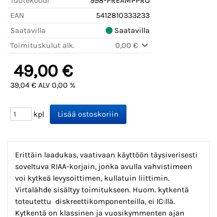
Tuotekoodi
998-PREAMPPRO
EAN
5412810333233
Saatavilla
Saatavilla
Toimituskulut alk.
0,00 €
49,00 €
39,04 € ALV 0,00 %
kpl
Erittäin laadukas, vaativaan käyttöön täysiverisesti
soveltuva RIAA-korjain, jonka avulla vahvistimeen
voi kytkeä levysoittimen, kullatuin liittimin.
Virtalähde sisältyy toimitukseen. Huom. kytkentä
toteutettu diskreettikomponenteilla, ei IC:llä.
Kytkentä on klassinen ja vuosikymmenten ajan