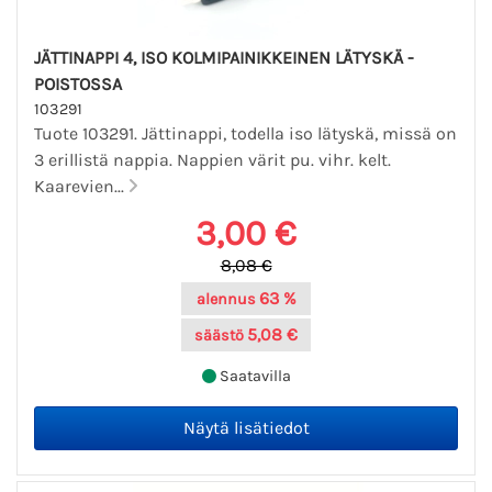
JÄTTINAPPI 4, ISO KOLMIPAINIKKEINEN LÄTYSKÄ -
POISTOSSA
103291
Tuote 103291. Jättinappi, todella iso lätyskä, missä on
3 erillistä nappia. Nappien värit pu. vihr. kelt.
Kaarevien...
3,00 €
8,08 €
63 %
alennus
5,08 €
säästö
Saatavilla