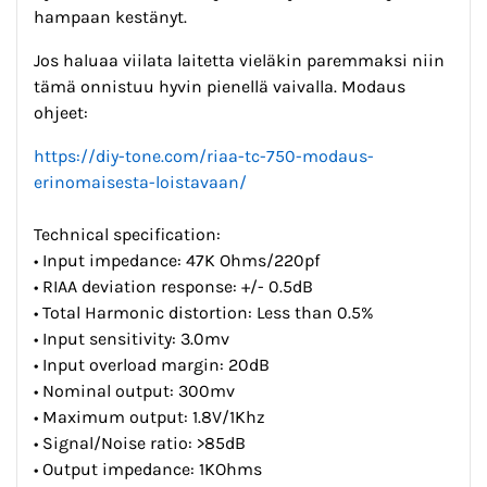
hampaan kestänyt.
Jos haluaa viilata laitetta vieläkin paremmaksi niin
tämä onnistuu hyvin pienellä vaivalla. Modaus
ohjeet:
https://diy-tone.com/riaa-tc-750-modaus-
erinomaisesta-loistavaan/
Technical specification:
• Input impedance: 47K Ohms/220pf
• RIAA deviation response: +/- 0.5dB
• Total Harmonic distortion: Less than 0.5%
• Input sensitivity: 3.0mv
• Input overload margin: 20dB
• Nominal output: 300mv
• Maximum output: 1.8V/1Khz
• Signal/Noise ratio: >85dB
• Output impedance: 1KOhms