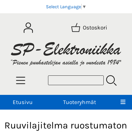
Select Language
▼
Ostoskori
Etusivu
Tuoteryhmät
Ruuvilajitelma ruostumaton