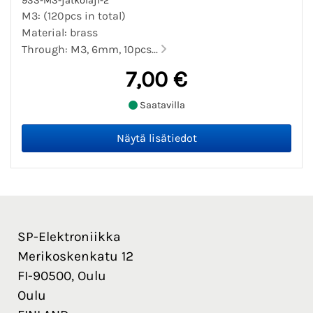
933-M3-jatkolaji-2
M3: (120pcs in total)
Material: brass
Through: M3, 6mm, 10pcs...
7,00 €
Saatavilla
SP-Elektroniikka
Merikoskenkatu 12
FI-90500, Oulu
Oulu