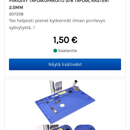
PIIRILEVY TÄPLÄKUPAROITU 378 TÄPLÄÄ, RASTERI
2.5MM
207358
Tee helposti pienet kytkennät ilman piirilevyn
syövytystä.
1,50 €
Saatavilla