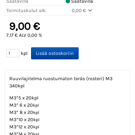
Saatavilla
Saatavilla
Toimituskulut alk.
0,00 €
9,00 €
7,17 € ALV 0,00 %
kpl
Ruuvilajitelma ruostumaton teräs (rosteri) M3
340kpl
M3*5 x 20kpl
M3* 6 x 20
kpl
M3* 8 x 20
kpl
M3*10 x 20
kpl
M3*12 x 20
kpl
M3*14 x 20
kpl