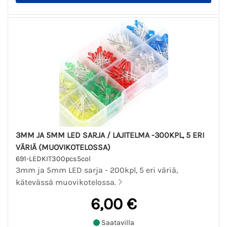
3MM JA 5MM LED SARJA / LAJITELMA -300KPL, 5 ERI
VÄRIÄ (MUOVIKOTELOSSA)
691-LEDKIT300pcs5col
3mm ja 5mm LED sarja - 200kpl, 5 eri väriä,
kätevässä muovikotelossa.
6,00 €
Saatavilla