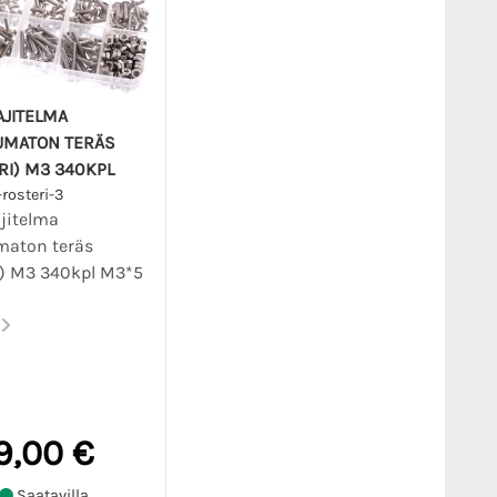
AJITELMA
UMATON TERÄS
RI) M3 340KPL
rosteri-3
jitelma
maton teräs
i) M3 340kpl M3*5
.
9,00 €
Saatavilla