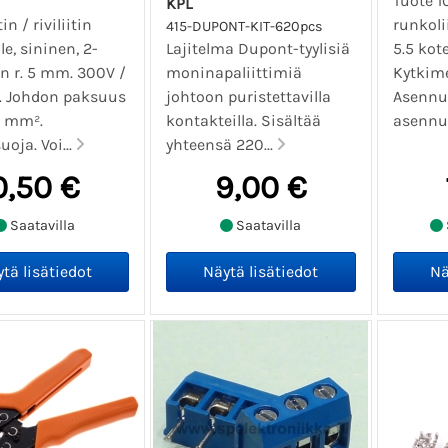
Tuote 1
KPL
in / riviliitin
runkolii
415-DUPONT-KIT-620pcs
lle, sininen, 2-
Lajitelma Dupont-tyylisiä
5.5 kot
n r. 5 mm. 300V /
moninapaliittimiä
Kytkime
. Johdon paksuus
johtoon puristettavilla
Asennus
5 mm².
kontakteilla. Sisältää
asennu
oja. Voi...
yhteensä 220...
0,50 €
9,00 €
Saatavilla
Saatavilla