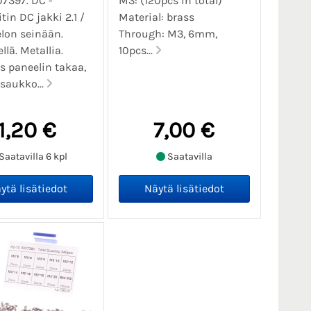
07397. DC -
M3: (120pcs in total)
tin DC jakki 2.1 /
Material: brass
elon seinään.
Through: M3, 6mm,
llä. Metallia.
10pcs...
 paneelin takaa,
saukko...
1,20 €
7,00 €
Saatavilla 6 kpl
Saatavilla