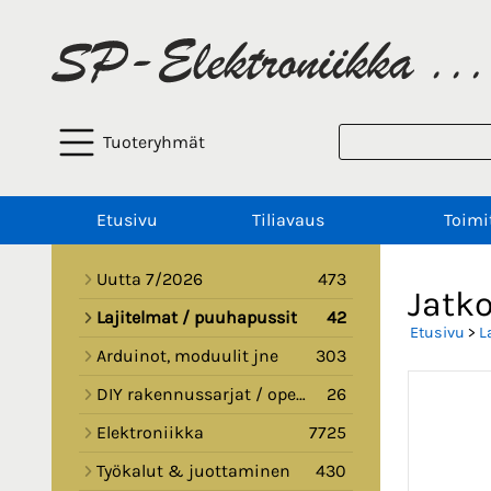
Tuoteryhmät
Etusivu
Tiliavaus
Toimi
Uutta 7/2026
473
Jatk
Lajitelmat / puuhapussit
42
Etusivu
>
L
Arduinot, moduulit jne
303
DIY rakennussarjat / opetussarjat
26
Elektroniikka
7725
Työkalut & juottaminen
430