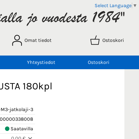
Select Language
▼
Omat tiedot
Ostoskori
Yhteystiedot
Ostoskori
USTA 180kpl
M3-jatkolaji-3
900000338008
Saatavilla
0,00 €