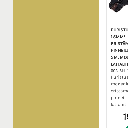
PURISTU
1.5MM²
ERISTÄ
PINNEIL
SM, MOL
LATTALII
993-SN-
Puristu
monenla
eristäm
pinneill
lattaliitt
1