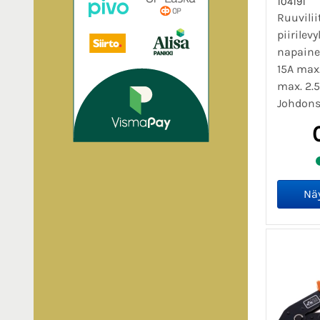
104191
Ruuviliit
piirilevy
napaine
15A max
max. 2.
Johdonsu