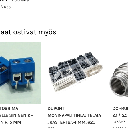
 Nuts
aat ostivat myös
ITOSRIMA
DUPONT
DC -RUN
YLLE SININEN 2 -
MONINAPALIITINLAJITELMA
2.1 / 5
N R. 5 MM
, RASTERI 2.54 MM, 620
107397