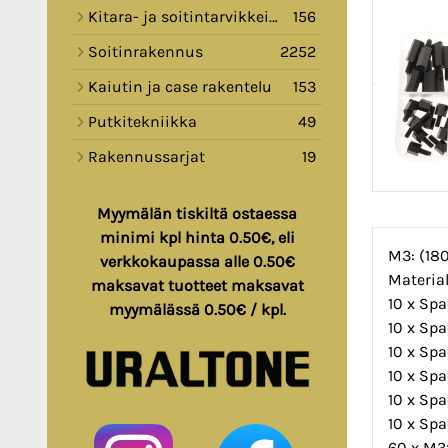
Kitara- ja soitintarvikkeita
156
Soitinrakennus
2252
Kaiutin ja case rakentelu
153
Putkitekniikka
49
Rakennussarjat
19
Myymälän tiskiltä ostaessa
minimi kpl hinta 0.50€, eli
M3: (180
verkkokaupassa alle 0.50€
Materia
maksavat tuotteet maksavat
10 x Sp
myymälässä 0.50€ / kpl.
10 x Sp
10 x Sp
10 x Sp
10 x Sp
10 x Sp
60 x M