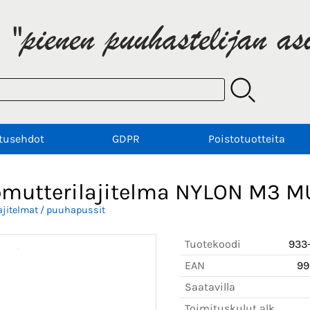
tusehdot
GDPR
Poistotuotteita
omutterilajitelma NYLON M3 M
ajitelmat / puuhapussit
Tuotekoodi
933-
EAN
9
Saatavilla
Toimituskulut alk.