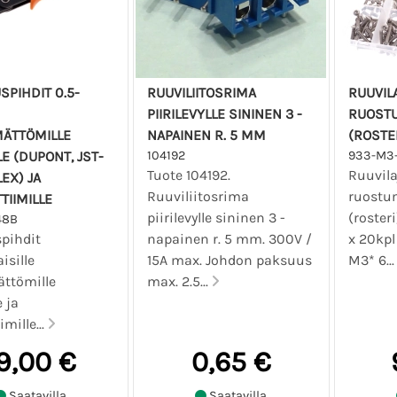
SPIHDIT 0.5-
RUUVILIITOSRIMA
RUUVIL
PIIRILEVYLLE SININEN 3 -
RUOST
MÄTTÖMILLE
NAPAINEN R. 5 MM
(ROSTE
LE (DUPONT, JST-
104192
933-M3-
Tuote 104192.
Ruuvila
EX) JA
Ruuviliitosrima
ruostu
TTIIMILLE
piirilevylle sininen 3 -
(roster
48B
spihdit
napainen r. 5 mm. 300V /
x 20kpl
isille
15A max. Johdon paksuus
M3* 6..
ättömille
max. 2.5...
e ja
imille...
9,00 €
0,65 €
Saatavilla
Saatavilla