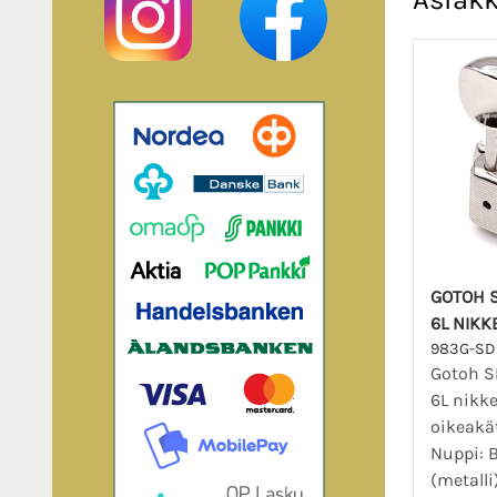
GOTOH S
6L NIKKE
983G-SD
Gotoh S
6L nikkel
oikeakä
Nuppi: 
(metalli