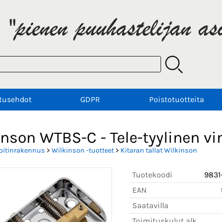
tusehdot
GDPR
Poistotuotteita
nson WTBS-C - Tele-tyylinen vi
oitinrakennus
>
Wilkinson -tuotteet
>
Kitaran tallat Wilkinson
Tuotekoodi
983
EAN
Saatavilla
Toimituskulut alk.