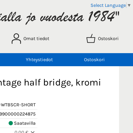
Select Language
▼
Omat tiedot
Ostoskori
Yhteystiedot
Ostoskori
ntage half bridge, kromi
1-WTBSCR-SHORT
9900000224875
Saatavilla
0,00 €