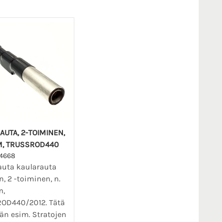
AUTA, 2-TOIMINEN,
, TRUSSROD440
4668
auta kaularauta
n, 2 -toiminen, n.
m,
OD440/2012. Tätä
än esim. Stratojen