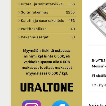
Kitara- ja soitintarvikkeita
156
Soitinrakennus
2250
Kaiutin ja case rakentelu
153
Putkitekniikka
49
Rakennussarjat
19
Myymälän tiskiltä ostaessa
minimi kpl hinta 0.50€, eli
B-WTBS-C
verkkokaupassa alle 0.50€
Messinki
maksavat tuotteet maksavat
myymälässä 0.50€ / kpl.
Ei sisäl
TC -styl
Asiakk