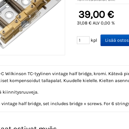
39,00 €
31,08 € ALV 0,00 %
kpl
 Wilkinson TC-tyylinen vintage half bridge, kromi. Kätevä pien
set kompensoidut tallapalat. Kuudelle kielelle. Kielten asenn
lä kiinnitysruuveja.
e vintage half bridge, set includes bridge + screws. For 6 stri
aat ostivat myös