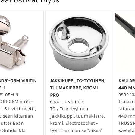
D91-05M VIRITIN
JAKKIKUPPI, TC-TYYLINEN,
KAULAR
LI
TUUMAKIERRE, KROMI -
440 MM
91-05M-N
PRO
9832-10
D91-05M viritin
Trussir
9832-JKINCH-CR
i 6 L viritinsetti,
TC / Tele -tyylinen
kitaraa
tiseen kitaraan
jakkikuppi, tuumakierre,
440 m
Butter Bean
kromi. Electrosocket -
TRUSSR
) Suhde: 1:15
tyyli. Tämä on se "oikea"
käytetä