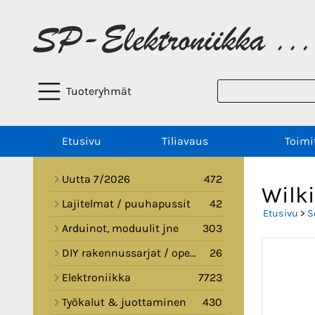
Tuoteryhmät
Etusivu
Tiliavaus
Toimi
Uutta 7/2026
472
Wilki
Lajitelmat / puuhapussit
42
Etusivu
>
S
Arduinot, moduulit jne
303
DIY rakennussarjat / opetussarjat
26
Elektroniikka
7723
Työkalut & juottaminen
430