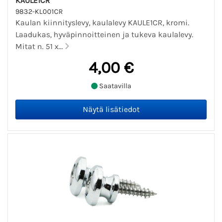
KAULE1CR
9832-KL001CR
Kaulan kiinnityslevy, kaulalevy KAULE1CR, kromi.
Laadukas, hyväpinnoitteinen ja tukeva kaulalevy.
Mitat n. 51 x...
4,00 €
Saatavilla