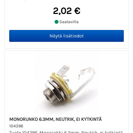
2,02 €
Saatavilla
MONORUNKO 6.3MM, NEUTRIK, EI KYTKINTÄ
104396
Tuote 104396. Monojakki 6.3mm, Neutrik, ei kytkintä.