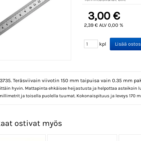
3,00 €
2,39 € ALV 0,00 %
kpl
3735. Teräsviivain viivotin 150 mm taipuisa vain 0.35 mm pa
ittäin hyvin. Mattapinta ehkäisee heijastusta ja helpottaa asteikoin 
millimetrit ja toisella puolella tuumat. Kokonaispituus ja leveys 170 
aat ostivat myös