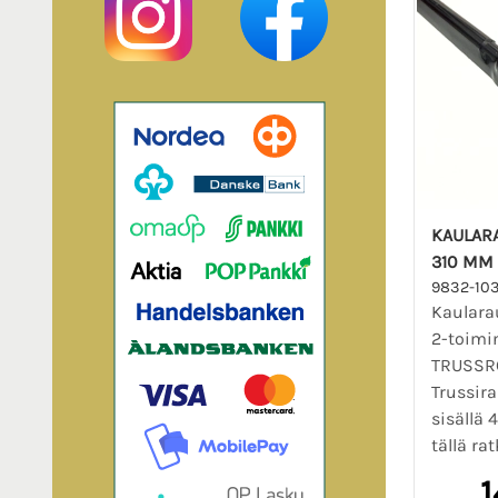
KAULARA
310 MM
9832-10
Kaularau
2-toimi
TRUSSRO
Trussir
sisällä
tällä rat
1