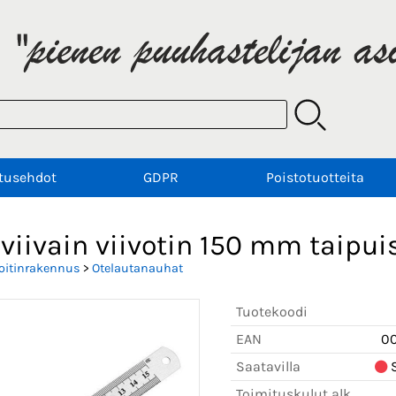
tusehdot
GDPR
Poistotuotteita
sviivain viivotin 150 mm taipu
oitinrakennus
>
Otelautanauhat
Tuotekoodi
EAN
0
Saatavilla
S
Toimituskulut alk.