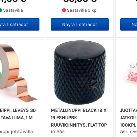
Saatavilla
Saatavilla 0 kpl
EIPPI, LEVEYS 30
METALLINUPPI BLACK 19 X
JUOTTA
TAVA LIIMA, 1 M
19 FSNUPBK
JATKOLI
RUUVIKIINNITYS, FLAT TOP
100KPL
ippi johtavalla
101885
891-juot