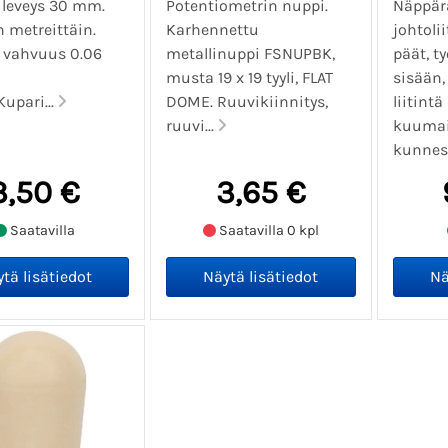
, leveys 30 mm.
Potentiometrin nuppi.
Näppär
 metreittäin.
Karhennettu
johtoli
 vahvuus 0.06
metallinuppi FSNUPBK,
päät, t
musta 19 x 19 tyyli, FLAT
sisään
upari...
DOME. Ruuvikiinnitys,
liitintä
ruuvi...
kuumai
kunnes.
3,50 €
3,65 €
Saatavilla
Saatavilla 0 kpl