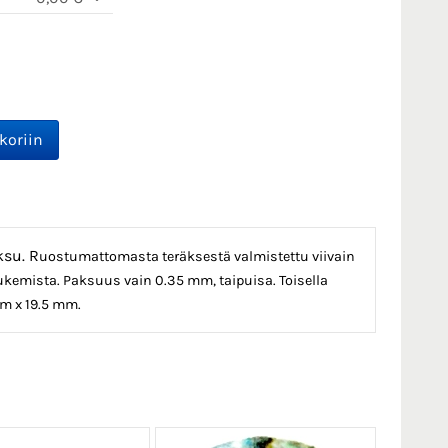
ksu. R
uostumattomasta teräksestä valmistettu viivain
lukemista. Paksuus vain 0.35 mm, taipuisa. Toisella
mm x 19.5 mm.