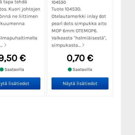
ä tapa tehdä
104530
itos. Kuori johtojen
Tuote 104530.
yönnä ne liittimen
Otelautamerkki inlay dot
, kuumenna
pearl dots simpukka aito
MOP 6mm OTEMOP6.
lmapuhaltimella
Valkeasta "helmiäisestä",
..
simpukasta...
9,50 €
0,70 €
Saatavilla
Saatavilla