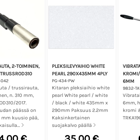
UTA, 2-TOIMINEN,
PLEKSILEVYAIHIO WHITE
VIBRAT
 TRUSSROD310
PEARL 290X435MM 4PLY
KROMI/
3042
PG-434-PW
6MM
ta / trussirauta,
Kitaran pleksiaihio white
9832-TA
nen, n. 310 mm,
pearl White pearl / white
Vibrata
D310/2017.
/ black / white 435mm x
6mm, h
audan päässä on
290mm Paksuus 2.2mm
kromi 
 4 mm kuusio pää,
Kaksinkertainen
TRKA19C
kaisulla...
suojakalvo päällä
4,00 €
35,00 €