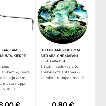
ALLAN KAMPI,
OTELAUTAMERKKI 6MM -
MUSTA, KIERRE
AITO ABALONE (JAPAN)
9824-J-ABA-DOT-6
Erittäin laadukas aito
1CRBK
llan kampi, kierre
Abalone otelautamerkki.
alkaisija 5mm,
Valmistettu Japanissa...
& musta nuppi.
R/BK...
6,00 €
0,80 €