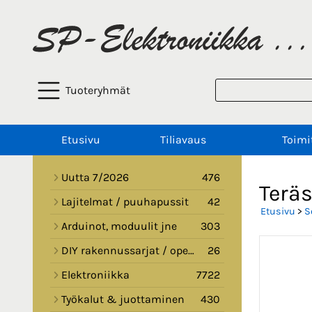
Tuoteryhmät
Etusivu
Tiliavaus
Toimi
Uutta 7/2026
476
Terä
Lajitelmat / puuhapussit
42
Etusivu
>
S
Arduinot, moduulit jne
303
DIY rakennussarjat / opetussarjat
26
Elektroniikka
7722
Työkalut & juottaminen
430