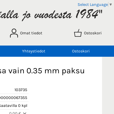
Select Language
▼
Omat tiedot
Ostoskori
Yhteystiedot
Ostoskori
isa vain 0.35 mm paksu
103735
000000067355
aatavilla 0 kpl
0,00 €