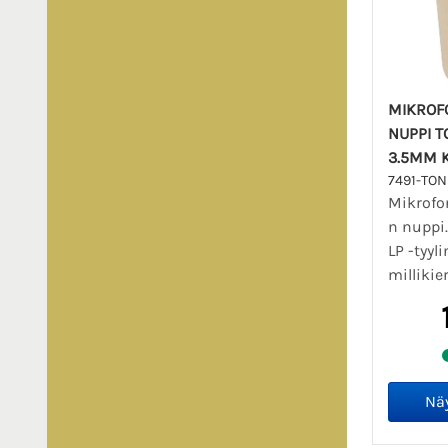
MIKROFO
NUPPI 
3.5MM 
7491-TO
Mikrofo
n nuppi
LP -tyy
millikie