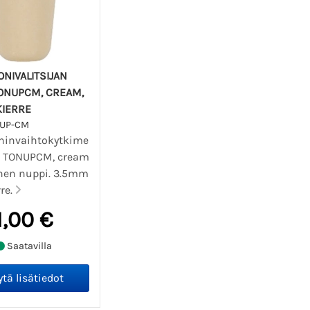
NIVALITSIJAN
TONUPCM, CREAM,
KIERRE
NUP-CM
ninvaihtokytkime
. TONUPCM, cream
linen nuppi. 3.5mm
rre.
1,00 €
Saatavilla