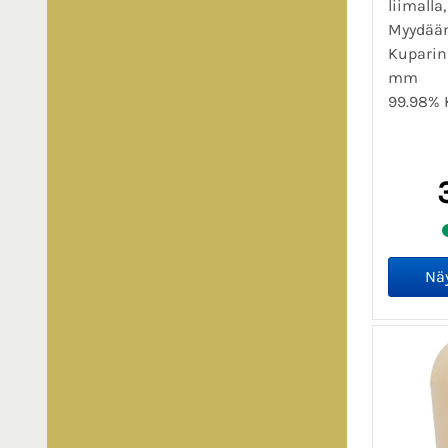
liimalla
Myydään
Kuparin
mm
99.98% K