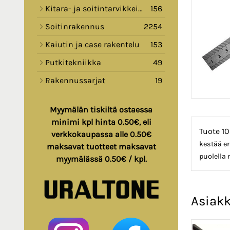
Kitara- ja soitintarvikkeita
156
Soitinrakennus
2254
Kaiutin ja case rakentelu
153
Putkitekniikka
49
Rakennussarjat
19
Myymälän tiskiltä ostaessa
minimi kpl hinta 0.50€, eli
Tuote 10
verkkokaupassa alle 0.50€
kestää er
maksavat tuotteet maksavat
puolella 
myymälässä 0.50€ / kpl.
Asiakk