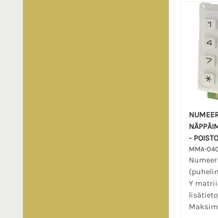
NUMEER
NÄPPÄIM
- POIST
MMA-04
Numeer
(puheli
Y matrii
lisätiet
Maksimi