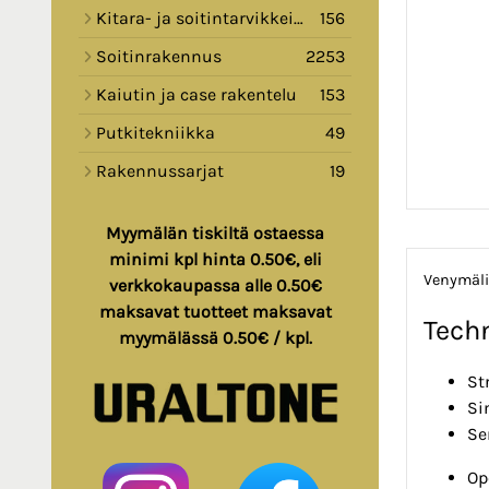
Kitara- ja soitintarvikkeita
156
Soitinrakennus
2253
Kaiutin ja case rakentelu
153
Putkitekniikka
49
Rakennussarjat
19
Myymälän tiskiltä ostaessa
minimi kpl hinta 0.50€, eli
Venymäli
verkkokaupassa alle 0.50€
maksavat tuotteet maksavat
Techn
myymälässä 0.50€ / kpl.
St
Si
Se
Op