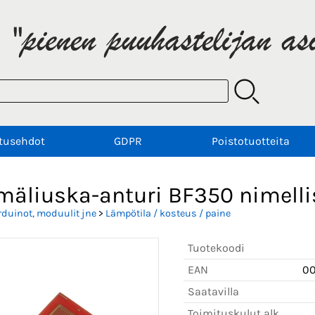
tusehdot
GDPR
Poistotuotteita
mäliuska-anturi BF350 nimelli
rduinot, moduulit jne
>
Lämpötila / kosteus / paine
Tuotekoodi
EAN
0
Saatavilla
Toimituskulut alk.