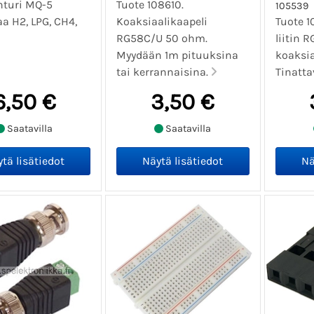
turi MQ-5
Tuote 108610.
105539
a H2, LPG, CH4,
Koaksiaalikaapeli
Tuote 1
RG58C/U 50 ohm.
liitin R
Myydään 1m pituuksina
koaksia
tai kerrannaisina.
Tinatta
6,50 €
3,50 €
Saatavilla
Saatavilla