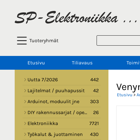
Tuoteryhmät
Etusivu
Tiliavaus
Toimi
Uutta 7/2026
442
Veny
Lajitelmat / puuhapussit
42
Etusivu
>
A
Arduinot, moduulit jne
303
DIY rakennussarjat / opetussarjat
26
Elektroniikka
7721
Työkalut & juottaminen
430