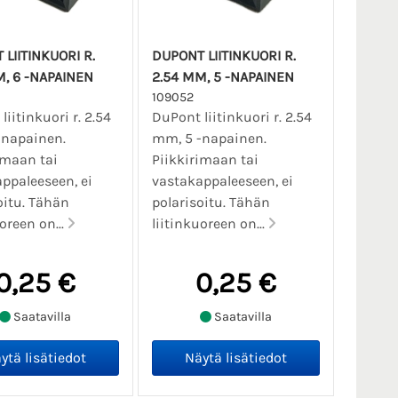
LIITINKUORI R.
DUPONT LIITINKUORI R.
M, 6 -NAPAINEN
2.54 MM, 5 -NAPAINEN
109052
iitinkuori r. 2.54
DuPont liitinkuori r. 2.54
-napainen.
mm, 5 -napainen.
imaan tai
Piikkirimaan tai
ppaleeseen, ei
vastakappaleeseen, ei
oitu. Tähän
polarisoitu. Tähän
oreen on...
liitinkuoreen on...
0,25 €
0,25 €
Saatavilla
Saatavilla