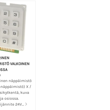
INEN
ISTÖ VALKOINEN
OSSA
0
inen näppäimistö
nnäppäimistö) X /
sikytkentä, kuva
oja osiossa.
jännite 24V...