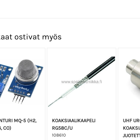
aat ostivat myös
TURI MQ-5 (H2,
KOAKSIAALIKAAPELI
UHF URO
, CO)
RG58C/U
KOAKSI
108610
JUOTET