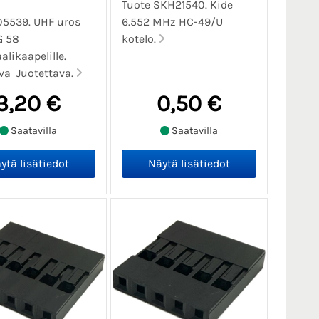
Tuote SKH21540. Kide
05539. UHF uros
6.552 MHz HC-49/U
G 58
kotelo.
alikaapelille.
va Juotettava.
3,20 €
0,50 €
Saatavilla
Saatavilla