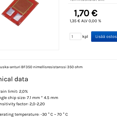
1,70 €
1,35 € ALV 0,00 %
kpl
uska-anturi BF350 nimellisresistanssi 350 ohm
ical data
rain limit: 2,0%
ngle chip size: 7.1 mm * 4.5 mm
nsitivity factor: 2,0-2,20
erating temperature: -30 ° C ~ 70 ° C