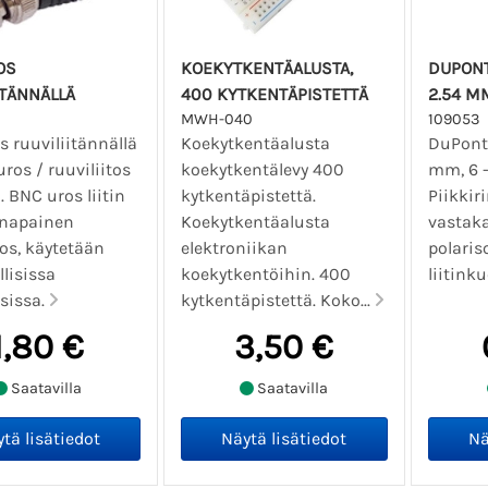
OS
KOEKYTKENTÄALUSTA,
DUPONT 
ITÄNNÄLLÄ
400 KYTKENTÄPISTETTÄ
2.54 M
MWH-040
109053
 ruuviliitännällä
Koekytkentäalusta
DuPont l
uros / ruuviliitos
koekytkentälevy 400
mm, 6 
. BNC uros liitin
kytkentäpistettä.
Piikkir
-napainen
Koekytkentäalusta
vastaka
tos, käytetään
elektroniikan
polaris
lisissa
koekytkentöihin. 400
liitinku
sissa.
kytkentäpistettä. Koko...
1,80 €
3,50 €
Saatavilla
Saatavilla