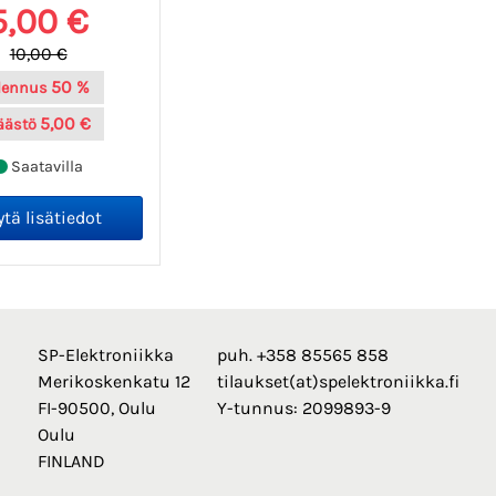
5,00 €
10,00 €
50 %
lennus
5,00 €
äästö
Saatavilla
SP-Elektroniikka
puh. +358 85565 858
Merikoskenkatu 12
tilaukset(at)spelektroniikka.fi
FI-90500, Oulu
Y-tunnus: 2099893-9
Oulu
FINLAND