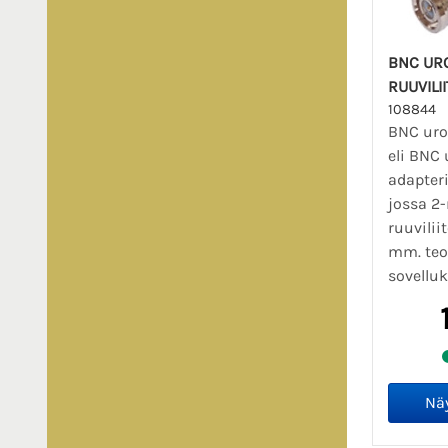
BNC UR
RUUVILI
108844
BNC uros
eli BNC 
adapteri
jossa 2
ruuvilii
mm. teol
sovelluk