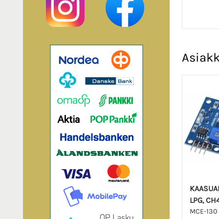
Asiakk
KAASUAN
LPG, CH4
MCE-130