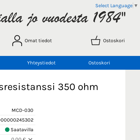
Select Language
▼
Omat tiedot
Ostoskori
Yhteystiedot
Ostoskori
sresistanssi 350 ohm
MCD-030
000000245302
Saatavilla
0,00 €