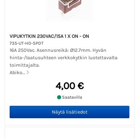
VIPUKYTKIN 230VAC/15A 1 X ON - ON
735-UT-HD-SPDT
16A 250Vac. Asennusreikä: Ø12.7mm. Hyvän
hinta-/laatusuhteen verkkokytkin luotettavalta
toimittajalta.
Abiko...
4,00 €
Saatavilla