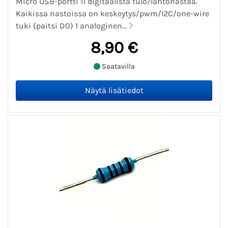
Micro USB-portti 11 digitaalista tulo/lähtönastaa.
Kaikissa nastoissa on keskeytys/pwm/I2C/one-wire
tuki (paitsi D0) 1 analoginen...
8,90 €
Saatavilla