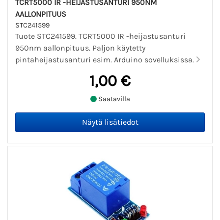
TCRT5000 IR -HEIJASTUSANTURI 950NM
AALLONPITUUS
STC241599
Tuote STC241599. TCRT5000 IR -heijastusanturi
950nm aallonpituus. Paljon käytetty
pintaheijastusanturi esim. Arduino sovelluksissa.
1,00 €
Saatavilla