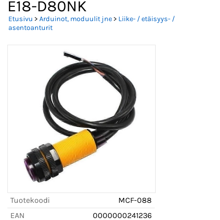
E18-D80NK
Etusivu
>
Arduinot, moduulit jne
>
Liike- / etäisyys- /
asentoanturit
Tuotekoodi
MCF-088
EAN
0000000241236