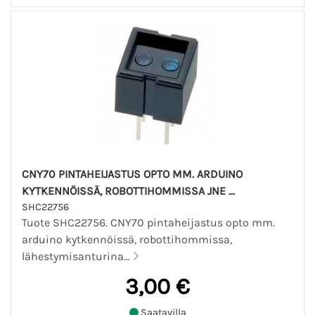
CNY70 PINTAHEIJASTUS OPTO MM. ARDUINO
KYTKENNÖISSÄ, ROBOTTIHOMMISSA JNE ...
SHC22756
Tuote SHC22756. CNY70 pintaheijastus opto mm.
arduino kytkennöissä, robottihommissa,
lähestymisanturina...
3,00 €
Saatavilla