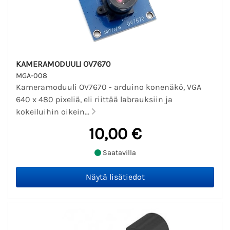
KAMERAMODUULI OV7670
MGA-008
Kameramoduuli OV7670 - arduino konenäkö, VGA
640 x 480 pixeliä, eli riittää labrauksiin ja
kokeiluihin oikein...
10,00 €
Saatavilla