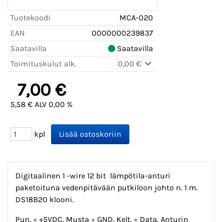
Tuotekoodi
MCA-020
EAN
0000000239837
Saatavilla
Saatavilla
Toimituskulut alk.
0,00 €
7,00 €
5,58 € ALV 0,00 %
kpl
Digitaalinen 1 -wire 12 bit lämpötila-anturi
paketoituna vedenpitävään putkiloon johto n. 1 m.
DS18B20 klooni.
Pun. = +5VDC, Musta = GND, Kelt. = Data. Anturin