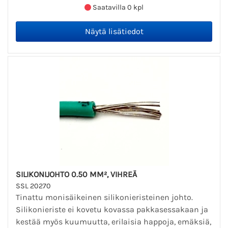
Saatavilla 0 kpl
SILIKONIJOHTO 0.50 MM², VIHREÄ
SSL 20270
Tinattu monisäikeinen silikonieristeinen johto.
Silikonieriste ei kovetu kovassa pakkasessakaan ja
kestää myös kuumuutta, erilaisia happoja, emäksiä,