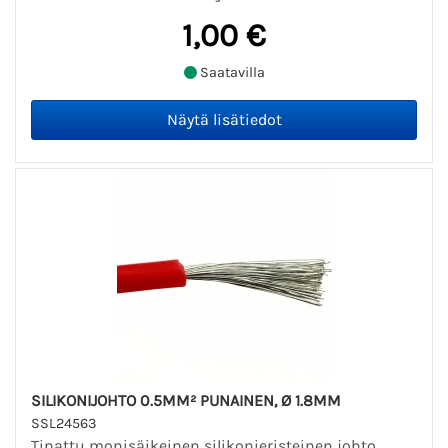
1,00 €
Saatavilla
SILIKONIJOHTO 0.5MM² PUNAINEN, Ø 1.8MM
SSL24563
Tinattu monisäikeinen silikonieristeinen johto.