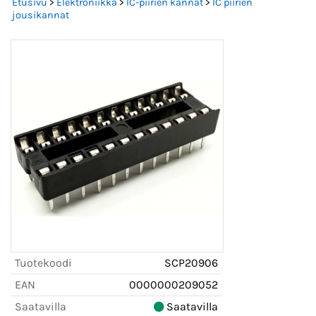
Etusivu
>
Elektroniikka
>
IC-piirien kannat
>
IC piirien
jousikannat
Tuotekoodi
SCP20906
EAN
0000000209052
Saatavilla
Saatavilla