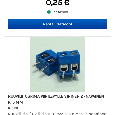
0,25 €
Saatavilla
RUUVILIITOSRIMA PIIRILEVYLLE SININEN 2 -NAPAINEN
R. 5 MM
104191
Ruuviliitin / riviliitin piirilevylle, sininen, 2-napainen