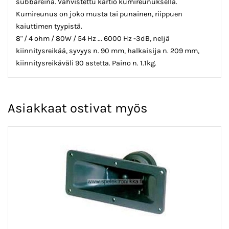
subbareina. Vahvistettu kartio kumireunuksella.
Kumireunus on joko musta tai punainen, riippuen
kaiuttimen tyypistä.
8" / 4 ohm / 80W / 54 Hz ...
6
000 Hz -3dB, neljä
kiinnitysreikää, syvyys n. 90 mm, halkaisija n. 209 mm,
kiinnitysreikäväli 90 astetta. Paino n. 1.1kg.
Asiakkaat ostivat myös