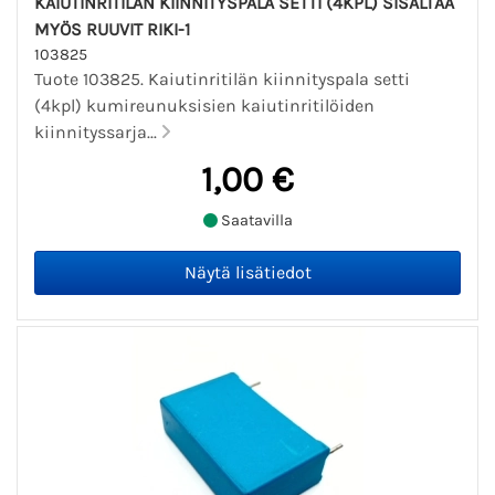
KAIUTINRITILÄN KIINNITYSPALA SETTI (4KPL) SISÄLTÄÄ
MYÖS RUUVIT RIKI-1
103825
Tuote 103825. Kaiutinritilän kiinnityspala setti
(4kpl) kumireunuksisien kaiutinritilöiden
kiinnityssarja...
1,00 €
Saatavilla