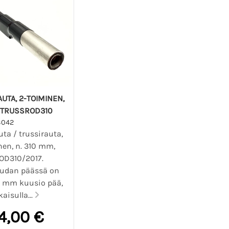
UTA, 2-TOIMINEN,
 TRUSSROD310
3042
ta / trussirauta,
nen, n. 310 mm,
D310/2017.
audan päässä on
 4 mm kuusio pää,
kaisulla...
4,00 €