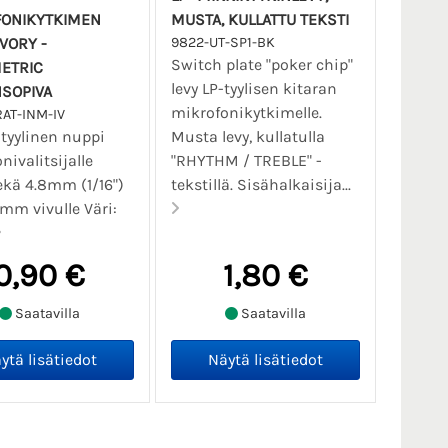
ONIKYTKIMEN
MUSTA, KULLATTU TEKSTI
IVORY -
9822-UT-SP1-BK
Switch plate "poker chip"
ETRIC
levy LP-tyylisen kitaran
SOPIVA
mikrofonikytkimelle.
RAT-INM-IV
-tyylinen nuppi
Musta levy, kullatulla
nivalitsijalle
"RHYTHM / TREBLE" -
ekä 4.8mm (1/16")
tekstillä. Sisähalkaisija...
5mm vivulle Väri:
0,90 €
1,80 €
Saatavilla
Saatavilla