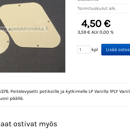
Toimituskulut alk.
4,50 €
3,59 € ALV 0,00 %
kpl
5376. Peitelevysetti potikoille ja kytkimelle LP Vanilla 1PLY Van
ovi päällä.
aat ostivat myös