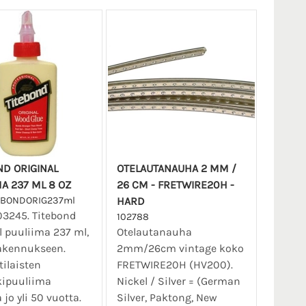
ND ORIGINAL
OTELAUTANAUHA 2 MM /
MA 237 ML 8 OZ
26 CM - FRETWIRE20H -
EBONDORIG237ml
HARD
03245. Titebond
102788
l puuliima 237 ml,
Otelautanauha
rakennukseen.
2mm/26cm vintage koko
ilaisten
FRETWIRE20H (HV200).
kipuuliima
Nickel / Silver = (German
 jo yli 50 vuotta.
Silver, Paktong, New