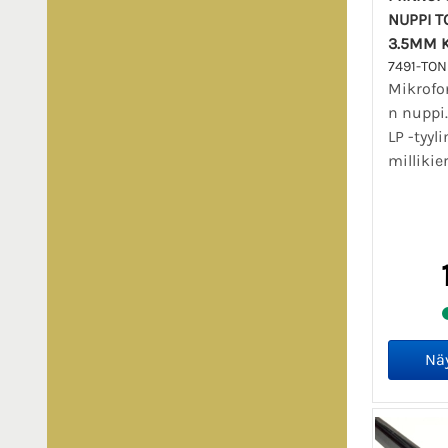
NUPPI 
3.5MM 
7491-TO
Mikrofo
n nuppi
LP -tyy
millikie