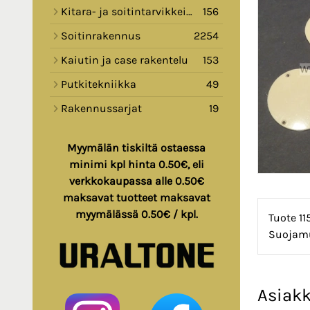
Kitara- ja soitintarvikkeita
156
Soitinrakennus
2254
Kaiutin ja case rakentelu
153
Putkitekniikka
49
Rakennussarjat
19
Myymälän tiskiltä ostaessa
minimi kpl hinta 0.50€, eli
verkkokaupassa alle 0.50€
maksavat tuotteet maksavat
myymälässä 0.50€ / kpl.
Tuote 11
Suojamu
Asiakk