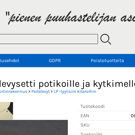
tusehdot
GDPR
Poistotuotteita
levysetti potikoille ja kytkimell
oitinrakennus
>
Peitelevyt
>
LP -tyylisiin kitaroihin
Tuotekoodi
EAN
0
SKU
Saatavilla