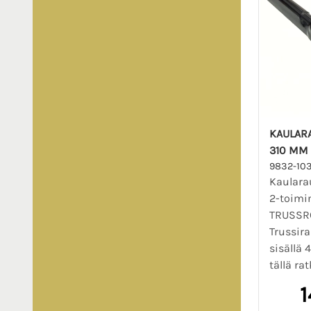
KAULARA
310 MM
9832-10
Kaularau
2-toimi
TRUSSRO
Trussir
sisällä
tällä rat
1