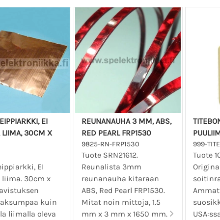
IPPIARKKI, EI
REUNANAUHA 3 MM, ABS,
TITEBO
 LIIMA, 30CM X
RED PEARL FRP1530
PUULII
9825-RN-FRP1530
999-TIT
Tuote SRN21612.
Tuote 1
ippiarkki, EI
Reunalista 3mm
Origina
 liima. 30cm x
reunanauha kitaraan
soitin
avistuksen
ABS, Red Pearl FRP1530.
Ammatt
paksumpaa kuin
Mitat noin mittoja, 1.5
suosik
la liimalla oleva
mm x 3 mm x 1650 mm.
USA:ssa