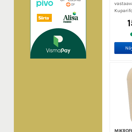
vastaava
Kuparifo
1
MIKROFO