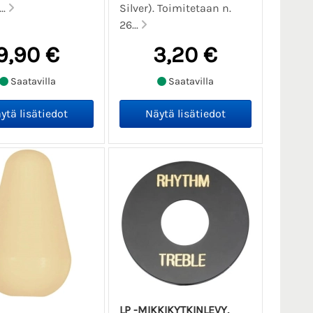
..
Silver). Toimitetaan n.
26...
9,90 €
3,20 €
Saatavilla
Saatavilla
LP -MIKKIKYTKINLEVY,