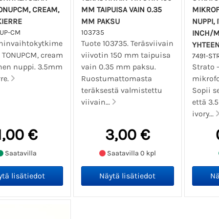
TONUPCM, CREAM,
MM TAIPUISA VAIN 0.35
MIKROF
KIERRE
MM PAKSU
NUPPI, 
NUP-CM
103735
INCH/M
ninvaihtokytkime
Tuote 103735. Teräsviivain
YHTEEN
. TONUPCM, cream
viivotin 150 mm taipuisa
7491-ST
linen nuppi. 3.5mm
vain 0.35 mm paksu.
Strato 
rre.
Ruostumattomasta
mikrofo
teräksestä valmistettu
Sopii s
viivain...
että 3.
ivory...
1,00 €
3,00 €
Saatavilla
Saatavilla 0 kpl