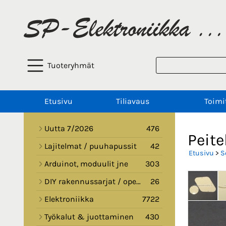
Tuoteryhmät
Etusivu
Tiliavaus
Toimi
Uutta 7/2026
476
Peite
Lajitelmat / puuhapussit
42
Etusivu
>
S
Arduinot, moduulit jne
303
DIY rakennussarjat / opetussarjat
26
Elektroniikka
7722
Työkalut & juottaminen
430