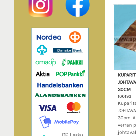
KUPARITE
JOHTAVA
30CM
100193
Kuparite
JOHTAVA
30cm. A
verran 
johtaval