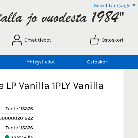
Select Language
▼
Omat tiedot
Ostoskori
Yhteystiedot
Ostoskori
e LP Vanilla 1PLY Vanilla
Tuote 115376
000000201292
Tuote 115376
Saatavilla