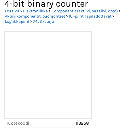
4-bit binary counter
Etusivu
>
Elektroniikka
>
Komponentit (aktiivi, passiivi, opto)
>
Aktiivikomponentit, puolijohteet
>
IC -piirit, läpiladottavat
>
Logiikkapiirit
>
74LS -sarja
Tuotekoodi
113258