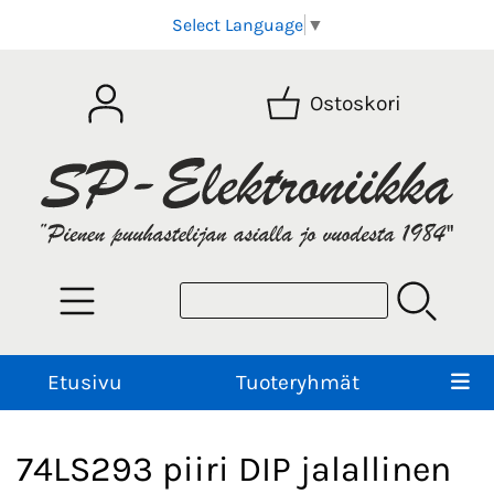
Select Language
▼
Ostoskori
Etusivu
Tuoteryhmät
74LS293 piiri DIP jalallinen