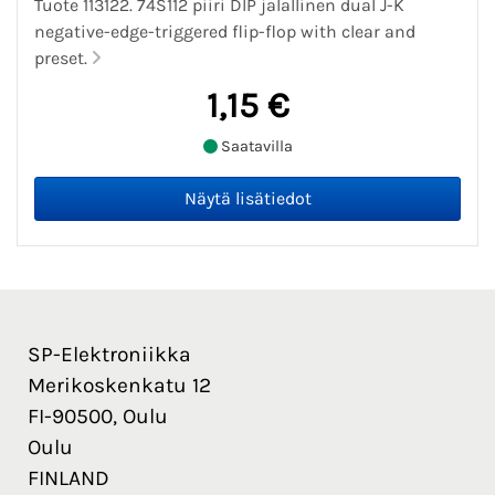
Tuote 113122. 74S112 piiri DIP jalallinen dual J-K
negative-edge-triggered flip-flop with clear and
preset.
1,15 €
Saatavilla
SP-Elektroniikka
Merikoskenkatu 12
FI-90500, Oulu
Oulu
FINLAND