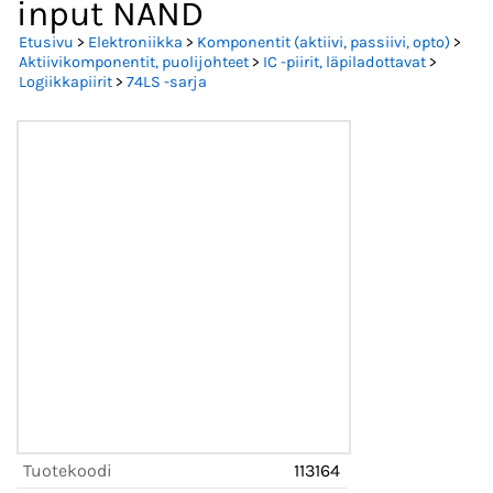
input NAND
Etusivu
>
Elektroniikka
>
Komponentit (aktiivi, passiivi, opto)
>
Aktiivikomponentit, puolijohteet
>
IC -piirit, läpiladottavat
>
Logiikkapiirit
>
74LS -sarja
Tuotekoodi
113164