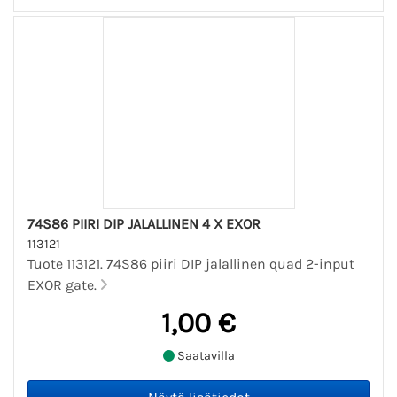
74S86 PIIRI DIP JALALLINEN 4 X EXOR
113121
Tuote 113121. 74S86 piiri DIP jalallinen quad 2-input
EXOR gate.
1,00 €
Saatavilla