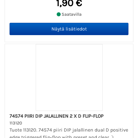
1,90 €
Saatavilla
74S74 PIIRI DIP JALALLINEN 2 X D FLIP-FLOP
113120
Tuote 113120. 74S74 piiri DIP jalallinen dual D positive
edge triggered flip-flop with preset and clear.