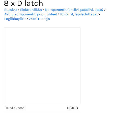
8 x D latch
Etusivu
>
Elektroniikka
>
Komponentit (aktiivi, passiivi, opto)
>
Aktiivikomponentit, puolijohteet
>
IC -piirit, läpiladottavat
>
Logiikkapiirit
>
74HCT -sarja
Tuotekoodi
113108