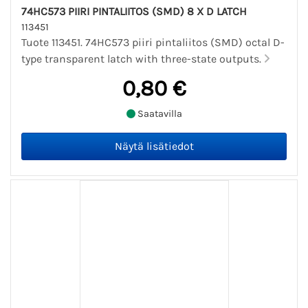
74HC573 PIIRI PINTALIITOS (SMD) 8 X D LATCH
113451
Tuote 113451. 74HC573 piiri pintaliitos (SMD) octal D-
type transparent latch with three-state outputs.
0,80 €
Saatavilla