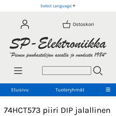
Select Language
▼
Ostoskori
Etusivu
Tuoteryhmät
74HCT573 piiri DIP jalallinen