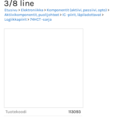
3/8 line
Etusivu
>
Elektroniikka
>
Komponentit (aktiivi, passiivi, opto)
>
Aktiivikomponentit, puolijohteet
>
IC -piirit, läpiladottavat
>
Logiikkapiirit
>
74HCT -sarja
Tuotekoodi
113093