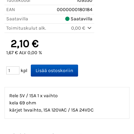
Tuotekoodi
109550
EAN
0000000180184
Saatavilla
Saatavilla
Toimituskulut alk.
0,00 €
2,10 €
1,67 € ALV 0,00 %
kpl
Rele 5V / 15A 1 x vaihto
kela 69 ohm
kärjet 1xvaihto, 15A 120VAC / 15A 24VDC