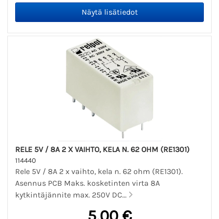
RELE 5V / 8A 2 X VAIHTO, KELA N. 62 OHM (RE1301)
114440
Rele 5V / 8A 2 x vaihto, kela n. 62 ohm (RE1301).
Asennus PCB Maks. kosketinten virta 8A
kytkintäjännite max. 250V DC...
5,00 €