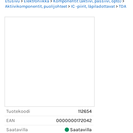
Etusivu
>
Elektroniikka
>
Komponentit (aktiivi, passiivi, opto)
>
Aktiivikomponentit, puolijohteet
>
IC -piirit, läpiladottavat
>
TDA
Tuotekoodi
112654
EAN
0000000172042
Saatavilla
Saatavilla