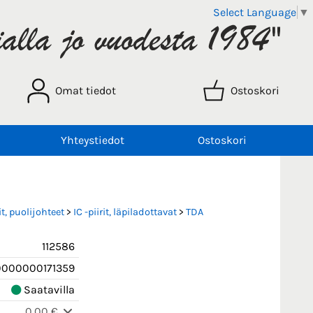
Select Language
▼
Omat tiedot
Ostoskori
Yhteystiedot
Ostoskori
t, puolijohteet
>
IC -piirit, läpiladottavat
>
TDA
112586
0000000171359
Saatavilla
0,00 €