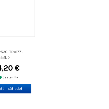
2530. TDA1771.
defl.
4,20 €
Saatavilla