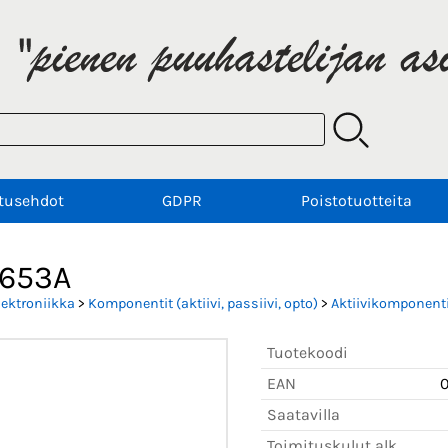
tusehdot
GDPR
Poistotuotteita
653A
lektroniikka
>
Komponentit (aktiivi, passiivi, opto)
>
Aktiivikomponenti
Tuotekoodi
EAN
Saatavilla
Toimituskulut alk.