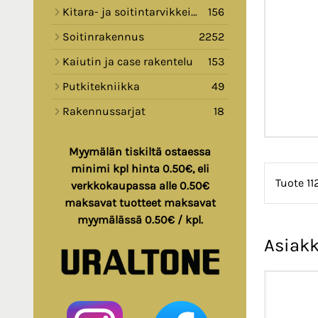
Kitara- ja soitintarvikkeita
156
Soitinrakennus
2252
Kaiutin ja case rakentelu
153
Putkitekniikka
49
Rakennussarjat
18
Myymälän tiskiltä ostaessa
minimi kpl hinta 0.50€, eli
Tuote 11
verkkokaupassa alle 0.50€
maksavat tuotteet maksavat
myymälässä 0.50€ / kpl.
Asiakk