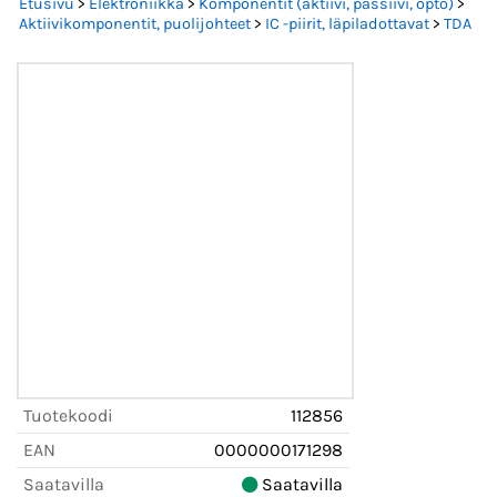
Etusivu
>
Elektroniikka
>
Komponentit (aktiivi, passiivi, opto)
>
Aktiivikomponentit, puolijohteet
>
IC -piirit, läpiladottavat
>
TDA
Tuotekoodi
112856
EAN
0000000171298
Saatavilla
Saatavilla