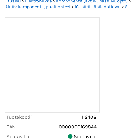
Etusivu
>
Elektroniikka
>
Komponentit (aktiivi, passiivi, opto)
>
Aktiivikomponentit, puolijohteet
>
IC -piirit, läpiladottavat
>
S
Tuotekoodi
112408
EAN
0000000169844
Saatavilla
Saatavilla